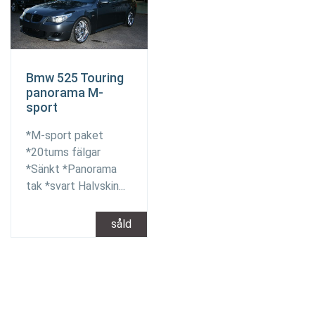
Bmw 525 Touring
panorama M-
sport
*M-sport paket
*20tums fälgar
*Sänkt *Panorama
tak *svart Halvskin...
såld