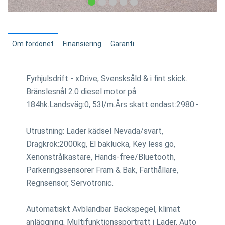
Om fordonet
Finansiering
Garanti
Fyrhjulsdrift - xDrive, Svensksåld & i fint skick.
Bränslesnål 2.0 diesel motor på
184hk.Landsväg:0, 53l/m.Års skatt endast:2980:-
Utrustning: Läder kädsel Nevada/svart,
Dragkrok:2000kg, El baklucka, Key less go,
Xenonstrålkastare, Hands-free/Bluetooth,
Parkeringssensorer Fram & Bak, Farthållare,
Regnsensor, Servotronic.
Automatiskt Avbländbar Backspegel, klimat
anläggning, Multifunktionssportratt i Läder, Auto