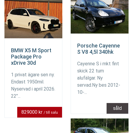
Porsche Cayenne
BMW X5 M Sport
S V8 4,5l 340hk
Package Pro
xDrive 30d
Cayenne S i mkt fint
skick 22 tum
1 privat ägare sen ny.
alufälgar. Ny
Endast 1950mil.
servad.Ny bes 2012-
Nyservad i april 2026.
10-...
22"...
såld
829000 kr
/ till salu