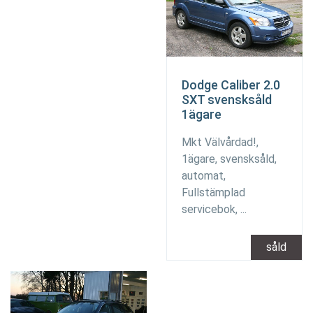
Dodge Caliber 2.0
SXT svensksåld
1ägare
Mkt Välvårdad!,
1ägare, svensksåld,
automat,
Fullstämplad
servicebok, ...
såld