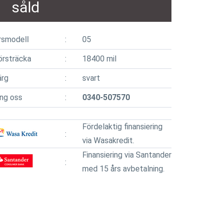
såld
rsmodell
05
örsträcka
18400 mil
ärg
svart
ing oss
0340-507570
Fördelaktig finansiering
via Wasakredit.
Finansiering via Santander
med 15 års avbetalning.