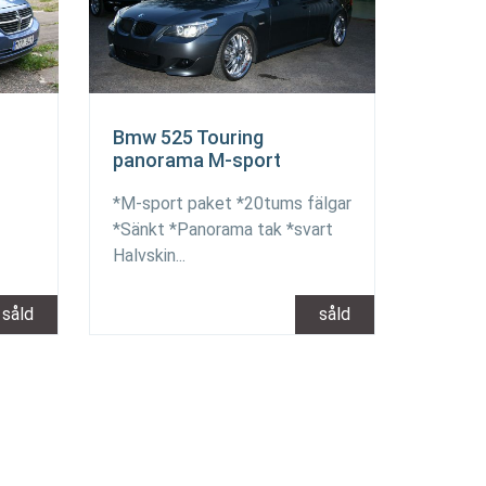
Bmw 525 Touring
panorama M-sport
*M-sport paket *20tums fälgar
*Sänkt *Panorama tak *svart
Halvskin...
såld
såld