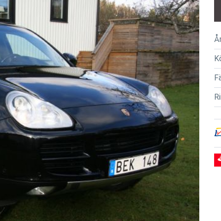
Å
K
F
R