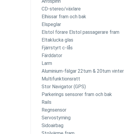
Antispinn
CD-stereo/växlare
Elhissar fram och bak
Elspeglar
Elstol förare Elstol passagerare fram
Eltaklucka glas
Fjärrstyrt c-lås
Färddator
Larm
Aluminium-fälgar 22tum & 20tum vinter
Multifunktionsratt
Stor Navigator (GPS)
Parkerings sensorer fram och bak
Rails
Regnsensor
Servostyrning
Sidoairbag
Stolvärme fram