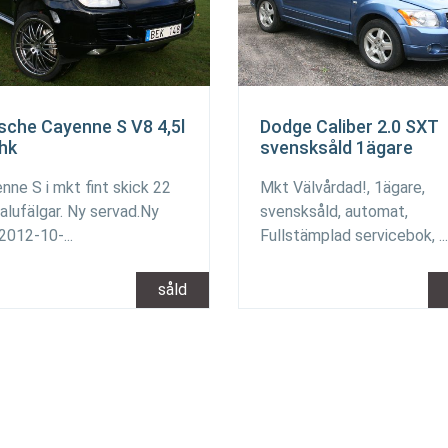
sche Cayenne S V8 4,5l
Dodge Caliber 2.0 SXT
hk
svensksåld 1ägare
nne S i mkt fint skick 22
Mkt Välvårdad!, 1ägare,
alufälgar. Ny servad.Ny
svensksåld, automat,
2012-10-...
Fullstämplad servicebok, ...
såld