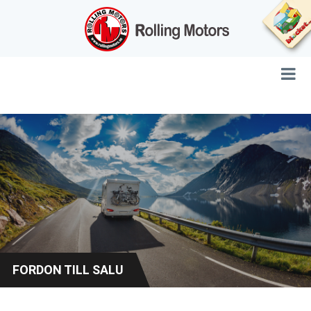
FORDON TILL SALU