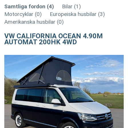
Samtliga fordon (4)
Bilar (1)
Motorcyklar (0)
Europeiska husbilar (3)
Amerikanska husbilar (0)
VW CALIFORNIA OCEAN 4.90M
AUTOMAT 200HK 4WD