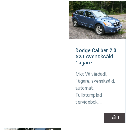
Dodge Caliber 2.0
SXT svensksåld
1ägare
Mkt Välvårdad!,
1ägare, svensksåld,
automat,
Fullstämplad
servicebok, ...
såld