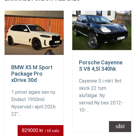
Porsche Cayenne
BMW X5 M Sport
S V8 4,5l 340hk
Package Pro
xDrive 30d
Cayenne S i mkt fint
skick 22 tum
1 privat ägare sen ny.
alufälgar. Ny
Endast 1950mil.
servad.Ny bes 2012-
Nyservad i april 2026.
10-...
22"...
såld
829000 kr
/ till salu