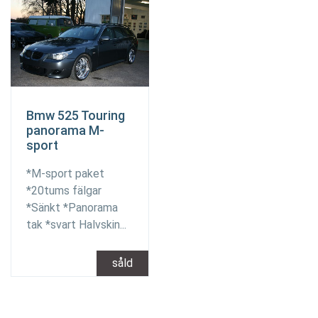
Bmw 525 Touring
panorama M-
sport
*M-sport paket
*20tums fälgar
*Sänkt *Panorama
tak *svart Halvskin...
såld