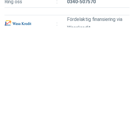
Ring oss
0340-507570
Fördelaktig finansiering via
Wasakredit.
Finansiering via Santander
med 15 års avbetalning.
LIKNANDE FORDON TILL SALU