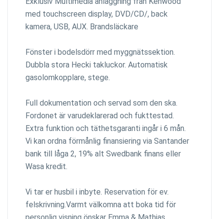
Exklusiv Multimedia anläggning från Kenwood
med touchscreen display, DVD/CD/, back
kamera, USB, AUX. Brandsläckare
Fönster i bodelsdörr med myggnätssektion.
Dubbla stora Hecki takluckor. Automatisk
gasolomkopplare, stege.
Full dokumentation och servad som den ska.
Fordonet är varudeklarerad och fukttestad.
Extra funktion och täthetsgaranti ingår i 6 mån.
Vi kan ordna förmånlig finansiering via Santander
bank till låga 2, 19% alt Swedbank finans eller
Wasa kredit.
Vi tar er husbil i inbyte. Reservation för ev.
felskrivning.Varmt välkomna att boka tid för
personlig visning önskar Emma & Mathias.