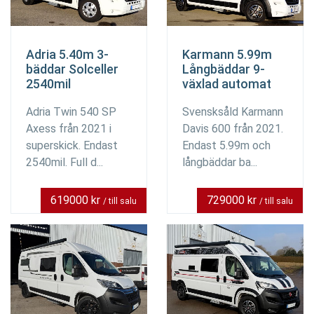
Adria 5.40m 3-
Karmann 5.99m
bäddar Solceller
Långbäddar 9-
2540mil
växlad automat
Adria Twin 540 SP
Svensksåld Karmann
Axess från 2021 i
Davis 600 från 2021.
superskick. Endast
Endast 5.99m och
2540mil. Full d...
långbäddar ba...
619000 kr
729000 kr
/ till salu
/ till salu