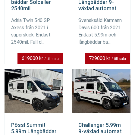
bäddar Solceller
Långbäddar 9-
2540mil
växlad automat
Adria Twin 540 SP
Svensksåld Karmann
Axess från 2021 i
Davis 600 från 2021.
superskick. Endast
Endast 5.99m och
2540mil. Full d...
långbäddar ba...
619000 kr
729000 kr
/ till salu
/ till salu
Pössl Summit
Challenger 5.99m
5.99m Långbäddar
9-växlad automat