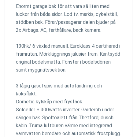
Enormt garage bak för att vara så liten med
luckor från båda sidor. Lcd tv, markis, cykelställ,
stödben bak. Förar/passagerar delen bjuder på
2x Airbags. AC, farthållare, back kamera.
130hk/ 6 växlad manuell. Euroklass 4 certifierad i
framrutan. Mörkläggnings jalusier fram. Kantsydd
original bodelsmatta. Fönster i bodelsdörren
samt myggnätssektion.
3 lågig gasol spis med autotändning och
köksfläkt.
Dometic kylskåp med frysfack.
Solceller + 300watts inverter. Garderob under
sängen bak. Spoltoalett från Thetford, dusch
kabin. Truma luftburen värme med integrerad
varmvatten beredare och automatisk frostplugg.