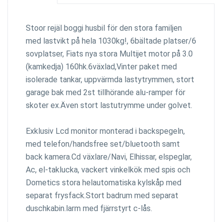
Stoor rejäl boggi husbil för den stora familjen
med lastvikt på hela 1030kg!, 6bältade platser/6
sovplatser, Fiats nya stora Multijet motor på 3.0
(kamkedja) 160hk.6växlad,Vinter paket med
isolerade tankar, uppvärmda lastytrymmen, stort
garage bak med 2st tillhörande alu-ramper för
skoter ex.Även stort lastutrymme under golvet.
Exklusiv Lcd monitor monterad i backspegeln,
med telefon/handsfree set/bluetooth samt
back kamera.Cd växlare/Navi, Elhissar, elspeglar,
Ac, el-taklucka, vackert vinkelkök med spis och
Dometics stora helautomatiska kylskåp med
separat frysfack.Stort badrum med separat
duschkabin.larm med fjärrstyrt c-lås.