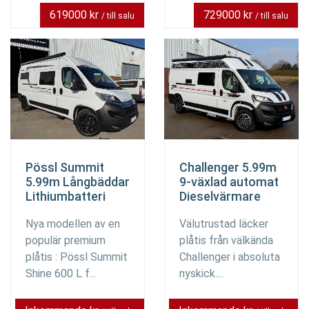
619000 kr
729000 kr
/ till salu
/ till salu
Pössl Summit
Challenger 5.99m
5.99m Långbäddar
9-växlad automat
Lithiumbatteri
Dieselvärmare
Nya modellen av en
Välutrustad läcker
populär premium
plåtis från välkända
plåtis : Pössl Summit
Challenger i absoluta
Shine 600 L f...
nyskick....