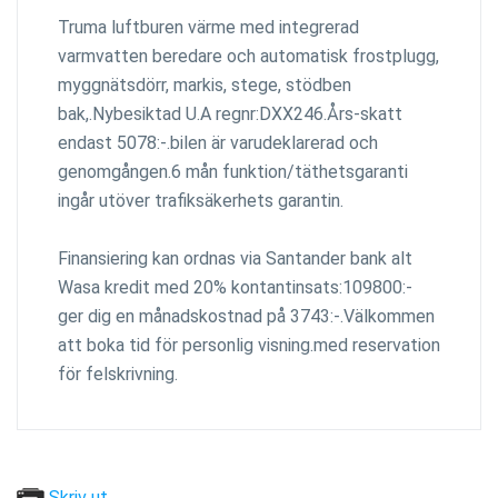
Truma luftburen värme med integrerad
varmvatten beredare och automatisk frostplugg,
myggnätsdörr, markis, stege, stödben
bak,.Nybesiktad U.A regnr:DXX246.Års-skatt
endast 5078:-.bilen är varudeklarerad och
genomgången.6 mån funktion/täthetsgaranti
ingår utöver trafiksäkerhets garantin.
Finansiering kan ordnas via Santander bank alt
Wasa kredit med 20% kontantinsats:109800:-
ger dig en månadskostnad på 3743:-.Välkommen
att boka tid för personlig visning.med reservation
för felskrivning.
Skriv ut