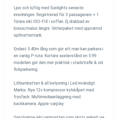
Ljus och luftig med Sunlights senaste
inredningen. Registrerad för 3 passagerare + 1
förare inkl ISO-FIX i soffan. Ej drabbad av
bonus/malus längre. Vinterpaket med uppvärmd
spillvattentank.
Endast 5.40m lång som gör att man kan parkera i
en vanlig P-ruta. Kortare axelavstånd en 5.99
modellen gör den mer praktisk i stadstrafik & vid
fickparkering.
Lithiumbatteri & all belysning i Led invändigt.
Markis. Nya 12v kompressor kylskåpet med
frysfack. Multimediaanläggning med
backkamera. Apple-carplay.
Gasolvärme inkl varmvatten som sköts enkelt via