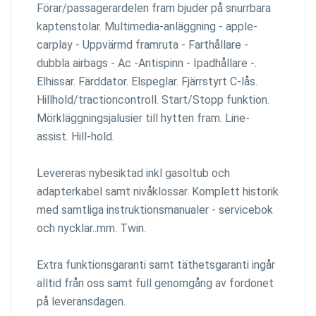
Förar/passagerardelen fram bjuder på snurrbara
kaptenstolar. Multimedia-anläggning - apple-
carplay - Uppvärmd framruta - Farthållare -
dubbla airbags - Ac -Antispinn - Ipadhållare -.
Elhissar. Färddator. Elspeglar. Fjärrstyrt C-lås.
Hillhold/tractioncontroll. Start/Stopp funktion.
Mörkläggningsjalusier till hytten fram. Line-
assist. Hill-hold.
Levereras nybesiktad inkl gasoltub och
adapterkabel samt nivåklossar. Komplett historik
med samtliga instruktionsmanualer - servicebok
och nycklar..mm. Twin.
Extra funktionsgaranti samt täthetsgaranti ingår
alltid från oss samt full genomgång av fordonet
på leveransdagen.