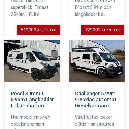
Axess från 2021 i
Davis 600 från 2021.
superskick. Endast
Endast 5.99m och
2540mil. Full d...
långbäddar ba...
619000 kr
729000 kr
/ till salu
/ till salu
Pössl Summit
Challenger 5.99m
5.99m Långbäddar
9-växlad automat
Lithiumbatteri
Dieselvärmare
Nya modellen av en
Välutrustad läcker
populär premium
plåtis från välkända