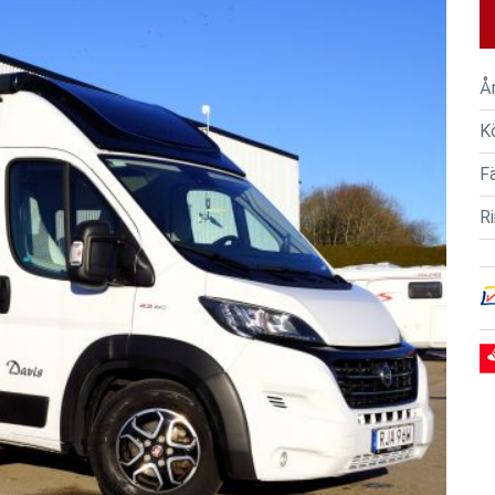
Å
K
F
R