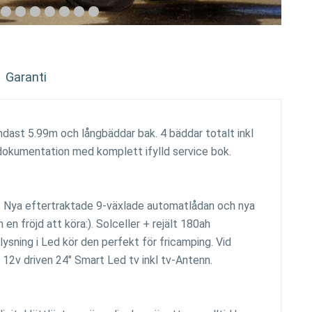
Garanti
dast 5.99m och långbäddar bak. 4 bäddar totalt inkl
 dokumentation med komplett ifylld service bok.
pp. Nya eftertraktade 9-växlade automatlådan och nya
en fröjd att köra:). Solceller + rejält 180ah
lysning i Led kör den perfekt för fricamping. Vid
 12v driven 24" Smart Led tv inkl tv-Antenn.