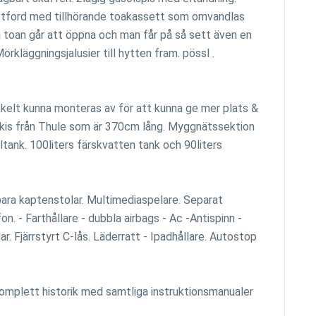
etford med tillhörande toakassett som omvandlas
å toan går att öppna och man får på så sett även en
örkläggningsjalusier till hytten fram. pössl .
nkelt kunna monteras av för att kunna ge mer plats &
rkis från Thule som är 370cm lång. Myggnätssektion
eltank. 100liters färskvatten tank och 90liters
ara kaptenstolar. Multimediaspelare. Separat
. - Farthållare - dubbla airbags - Ac -Antispinn -
lar. Fjärrstyrt C-lås. Läderratt - Ipadhållare. Autostop
omplett historik med samtliga instruktionsmanualer