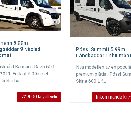
mann 5.99m
gbäddar 9-växlad
Pössl Summit 5.99m
omat
Långbäddar Lithiumbat
sksåld Karmann Davis 600
Nya modellen av en populä
 2021. Endast 5.99m och
premium plåtis : Pössl Su
bäddar ba...
Shine 600 L f...
729000 kr
Inkommande kr
/ till salu
/ 