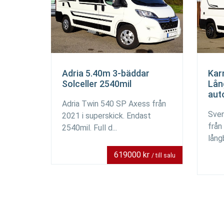
Adria 5.40m 3-bäddar
Kar
Solceller 2540mil
Lån
aut
Adria Twin 540 SP Axess från
Sven
2021 i superskick. Endast
från
2540mil. Full d...
lång
619000 kr
/ till salu