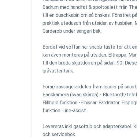
Badrum med handfat & spoltoalett från Th
till en duschkabin om så önskas. Fönstret p
praktisk utedusch från utsidan av husbilen. M
Garderob under sängen bak.
Bordet vid soffan har snabb fäste för att e
kan även monteras på utsidan. Eltrappa. Ma
till den breda skjutdörren på sidan. 90l Dies
gråvattentank.
Förar/passagerardelen fram bjuder på snurrb
Backkamera (svag skärpa) - Bluetooth/telefon
Hillhold funktion -Elhissar. Färddator. Elspeg
funktion. Line-assist.
Levereras inkl gasoltub och adapterkabel. K
och servicebok.