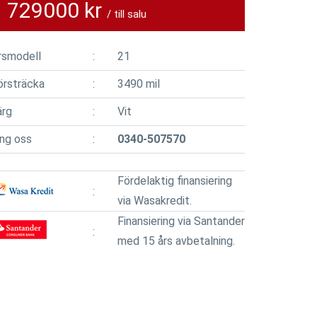
729000 kr
/ till salu
rsmodell
21
örsträcka
3490 mil
ärg
Vit
ing oss
0340-507570
Fördelaktig finansiering
via Wasakredit.
Finansiering via Santander
med 15 års avbetalning.