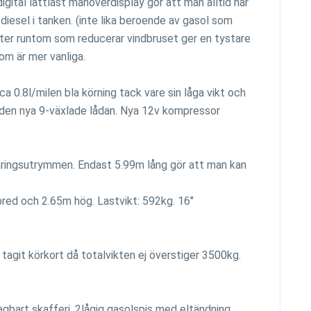
ital lättläst manöverdisplay gör att man alltid har
diesel i tanken. (inte lika beroende av gasol som
nster runtom som reducerar vindbruset ger en tystare
om är mer vanliga.
ca 0.8l/milen bla körning tack vare sin låga vikt och
den nya 9-växlade lådan. Nya 12v kompressor
aringsutrymmen. Endast 5.99m lång gör att man kan
bred och 2.65m hög. Lastvikt: 592kg. 16"
tagit körkort då totalvikten ej överstiger 3500kg.
gbart skafferi. 2lågig gasolspis med eltändning.