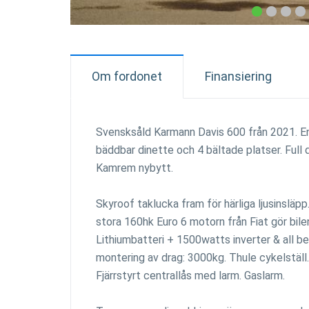
Om fordonet
Finansiering
Svensksåld Karmann Davis 600 från 2021. En
bäddbar dinette och 4 bältade platser. Full
Kamrem nybytt.
Skyroof taklucka fram för härliga ljusinslä
stora 160hk Euro 6 motorn från Fiat gör bilen 
Lithiumbatteri + 1500watts inverter & all be
montering av drag: 3000kg. Thule cykelställ.
Fjärrstyrt centrallås med larm. Gaslarm.