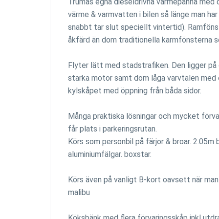
Trumas egna dieseldrivna värmepanna med dig
värme & varmvatten i bilen så länge man har 
snabbt tar slut speciellt vintertid). Ramfö
åkfärd än dom traditionella karmfönsterna s
Flyter lätt med stadstrafiken. Den ligger på 
starka motor samt dom låga varvtalen med 
kylskåpet med öppning från båda sidor.
Många praktiska lösningar och mycket förv
får plats i parkeringsrutan.
Körs som personbil på färjor & broar. 2.05m 
aluminiumfälgar. boxstar.
Körs även på vanligt B-kort oavsett när man 
malibu
Köksbänk med flera förvaringsskåp inkl utdra