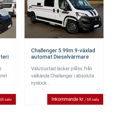
Challenger 5.99m 9-växlad
teri
automat Dieselvärmare
r
Välutrustad läcker plåtis från
mmit
välkända Challenger i absoluta
nyskick....
Inkommande kr
till salu
/ till salu