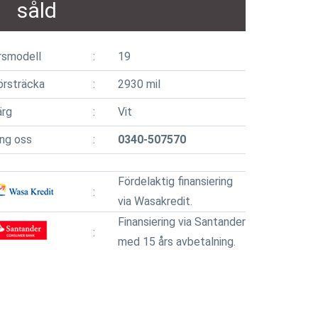
såld
rsmodell
19
örsträcka
2930 mil
ärg
Vit
ing oss
0340-507570
Fördelaktig finansiering
via Wasakredit.
Finansiering via Santander
med 15 års avbetalning.