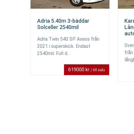
Adria 5.40m 3-bäddar
Kar
Solceller 2540mil
Lån
aut
Adria Twin 540 SP Axess från
Sven
2021 i superskick. Endast
från
2540mil. Full d...
lång
619000 kr
/ till salu