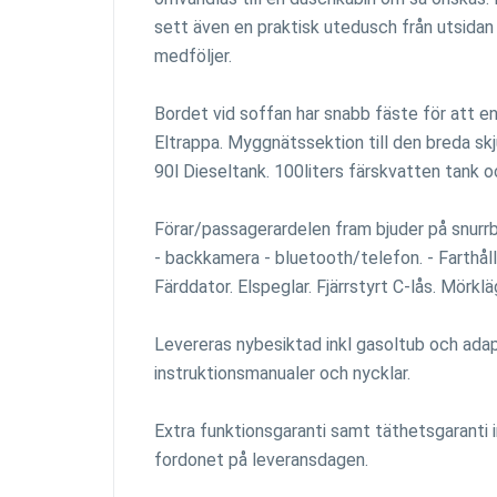
sett även en praktisk utedusch från utsidan
medföljer.
Bordet vid soffan har snabb fäste för att e
Eltrappa. Myggnätssektion till den breda sk
90l Dieseltank. 100liters färskvatten tank o
Förar/passagerardelen fram bjuder på snurr
- backkamera - bluetooth/telefon. - Farthålla
Färddator. Elspeglar. Fjärrstyrt C-lås. Mörklä
Levereras nybesiktad inkl gasoltub och ada
instruktionsmanualer och nycklar.
Extra funktionsgaranti samt täthetsgaranti 
fordonet på leveransdagen.