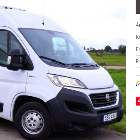
Å
K
F
R