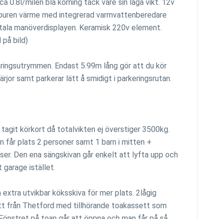
ca 0.8l/milen bla körning tack vare sin låga vikt. 12v
tburen värme med integrerad varmvattenberedare
tala manöverdisplayen. Keramisk 220v element.
på bild)
ringsutrymmen. Endast 5.99m lång gör att du kör
rjor samt parkerar lätt å smidigt i parkeringsrutan.
tagit körkort då totalvikten ej överstiger 3500kg.
 får plats 2 personer samt 1 barn i mitten +
ser. Den ena sängskivan går enkelt att lyfta upp och
 garage istället.
extra utvikbar köksskiva för mer plats. 2lågig
tt från Thetford med tillhörande toakassett som
Fönstret på toan går att öppna och man får på så