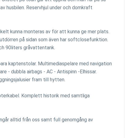
 av husbilen. Reservhjul under och domkraft
nkelt kunna monteras av för att kunna ge mer plats.
jutdörren på sidan som även har softclosefunktion.
ch 90liters gråvattentank.
bara kaptenstolar. Multimediaspelare med navigation
re - dubbla airbags - AC - Antispinn -Elhissar.
ggningsjalusier fram till hytten.
pterkabel. Komplett historik med samtliga
ingår alltid från oss samt full genomgång av