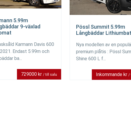
mann 5.99m
gbäddar 9-växlad
Pössl Summit 5.99m
omat
Långbäddar Lithiumbat
sksåld Karmann Davis 600
Nya modellen av en populä
 2021. Endast 5.99m och
premium plåtis : Pössl Su
bäddar ba...
Shine 600 L f...
729000 kr
Inkommande kr
/ till salu
/ 