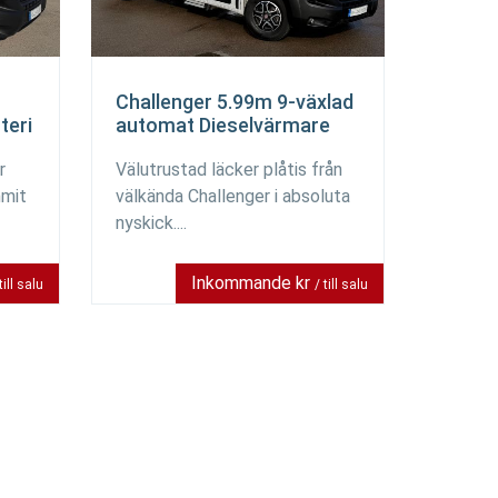
Challenger 5.99m 9-växlad
teri
automat Dieselvärmare
r
Välutrustad läcker plåtis från
mmit
välkända Challenger i absoluta
nyskick....
Inkommande kr
till salu
/ till salu