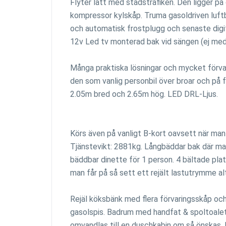
Flyter lätt med stadstrafiken. Den ligger på 
kompressor kylskåp. Truma gasoldriven luf
och automatisk frostplugg och senaste digi
12v Led tv monterad bak vid sängen (ej med 
Många praktiska lösningar och mycket förva
den som vanlig personbil över broar och på fä
2.05m bred och 2.65m hög. LED DRL-Ljus.
Körs även på vanligt B-kort oavsett när man 
Tjänstevikt: 2881kg. Långbäddar bak där man
bäddbar dinette för 1 person. 4 bältade plat
man får på så sett ett rejält lastutrymme alt
Rejäl köksbänk med flera förvaringsskåp och 
gasolspis. Badrum med handfat & spoltoale
omvandlas till en duschkabin om så önskas. 