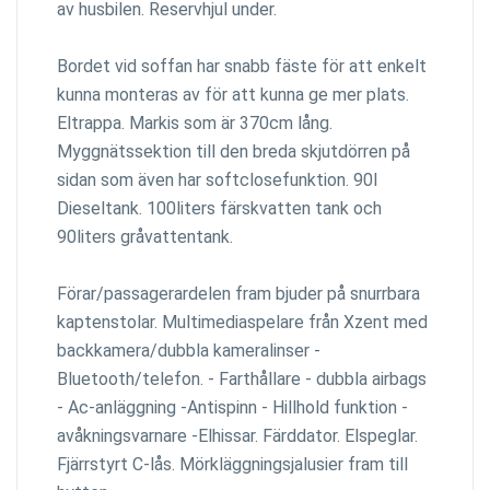
av husbilen. Reservhjul under.
Bordet vid soffan har snabb fäste för att enkelt
kunna monteras av för att kunna ge mer plats.
Eltrappa. Markis som är 370cm lång.
Myggnätssektion till den breda skjutdörren på
sidan som även har softclosefunktion. 90l
Dieseltank. 100liters färskvatten tank och
90liters gråvattentank.
Förar/passagerardelen fram bjuder på snurrbara
kaptenstolar. Multimediaspelare från Xzent med
backkamera/dubbla kameralinser -
Bluetooth/telefon. - Farthållare - dubbla airbags
- Ac-anläggning -Antispinn - Hillhold funktion -
avåkningsvarnare -Elhissar. Färddator. Elspeglar.
Fjärrstyrt C-lås. Mörkläggningsjalusier fram till