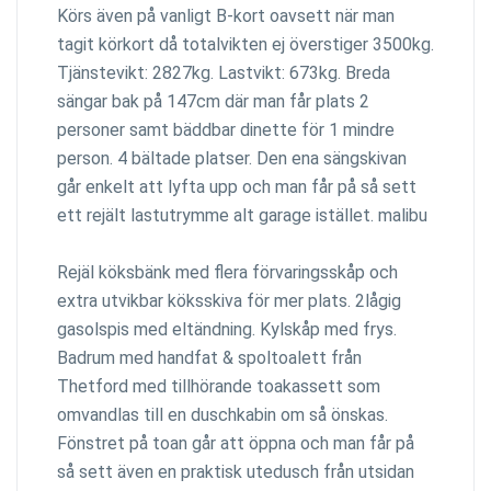
Körs även på vanligt B-kort oavsett när man
tagit körkort då totalvikten ej överstiger 3500kg.
Tjänstevikt: 2827kg. Lastvikt: 673kg. Breda
sängar bak på 147cm där man får plats 2
personer samt bäddbar dinette för 1 mindre
person. 4 bältade platser. Den ena sängskivan
går enkelt att lyfta upp och man får på så sett
ett rejält lastutrymme alt garage istället. malibu
Rejäl köksbänk med flera förvaringsskåp och
extra utvikbar köksskiva för mer plats. 2lågig
gasolspis med eltändning. Kylskåp med frys.
Badrum med handfat & spoltoalett från
Thetford med tillhörande toakassett som
omvandlas till en duschkabin om så önskas.
Fönstret på toan går att öppna och man får på
så sett även en praktisk utedusch från utsidan