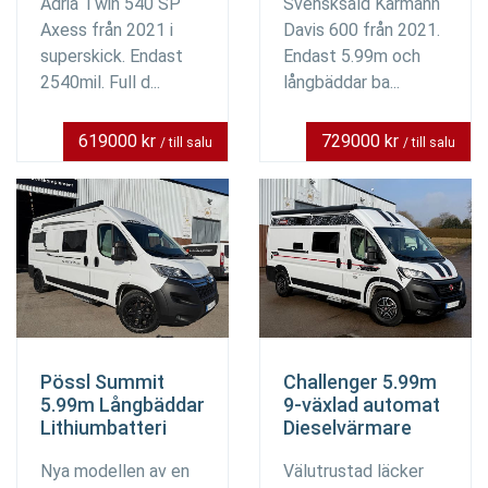
Adria Twin 540 SP
Svensksåld Karmann
Axess från 2021 i
Davis 600 från 2021.
superskick. Endast
Endast 5.99m och
2540mil. Full d...
långbäddar ba...
619000 kr
729000 kr
/ till salu
/ till salu
Pössl Summit
Challenger 5.99m
5.99m Långbäddar
9-växlad automat
Lithiumbatteri
Dieselvärmare
Nya modellen av en
Välutrustad läcker