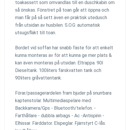
toakassett som omvandlas till en duschkabin om
så önskas. Fönstret på toan går att öppna och
man får på så sett även en praktisk utedusch
från utsidan av husbilen. S.O.G: automatisk
utsugsfläkt till toan.
Bordet vid soffan har snabb fäste för att enkelt
kunna monteras av för att kunna ge mer plats &
kan även monteras på utsidan. Eltrappa. 90l
Dieseltank. 100liters färskvatten tank och
90liters gråvattentank.
Förar/passagerardelen fram bjuder på snurrbara
kaptenstolar. Multimediaspelare med
Backkamera/Gps - Bluetooth/telefon. -
Farthållare - dubbla airbags - Ac -Antispinn -
Elhissar. Färddator. Elspeglar. Fjärrstyrt C-lås.