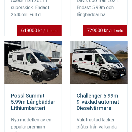
Axess från 2021 i
Davis 600 från 2021.
superskick. Endast
Endast 5.99m och
2540mil. Full d...
långbäddar ba...
619000 kr
729000 kr
/ till salu
/ till salu
Pössl Summit
Challenger 5.99m
5.99m Långbäddar
9-växlad automat
Lithiumbatteri
Dieselvärmare
Nya modellen av en
Välutrustad läcker
populär premium
plåtis från välkända