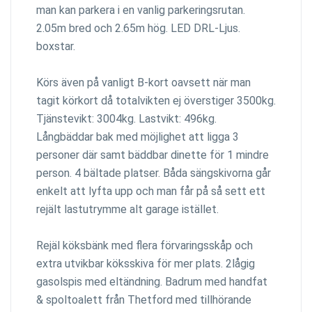
man kan parkera i en vanlig parkeringsrutan.
2.05m bred och 2.65m hög. LED DRL-Ljus.
boxstar.
Körs även på vanligt B-kort oavsett när man
tagit körkort då totalvikten ej överstiger 3500kg.
Tjänstevikt: 3004kg. Lastvikt: 496kg.
Långbäddar bak med möjlighet att ligga 3
personer där samt bäddbar dinette för 1 mindre
person. 4 bältade platser. Båda sängskivorna går
enkelt att lyfta upp och man får på så sett ett
rejält lastutrymme alt garage istället.
Rejäl köksbänk med flera förvaringsskåp och
extra utvikbar köksskiva för mer plats. 2lågig
gasolspis med eltändning. Badrum med handfat
& spoltoalett från Thetford med tillhörande