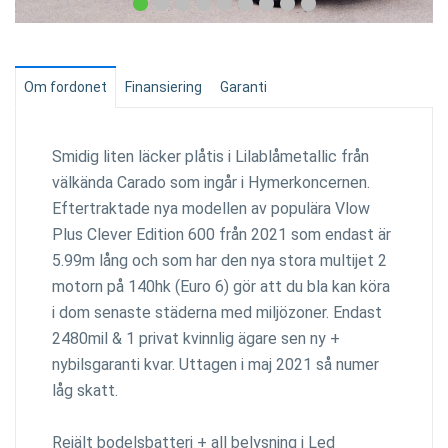
Om fordonet
Finansiering
Garanti
Smidig liten läcker plåtis i Lilablåmetallic från
välkända Carado som ingår i Hymerkoncernen.
Eftertraktade nya modellen av populära Vlow
Plus Clever Edition 600 från 2021 som endast är
5.99m lång och som har den nya stora multijet 2
motorn på 140hk (Euro 6) gör att du bla kan köra
i dom senaste städerna med miljözoner. Endast
2480mil & 1 privat kvinnlig ägare sen ny +
nybilsgaranti kvar. Uttagen i maj 2021 så numer
låg skatt.
Rejält bodelsbatteri + all belysning i Led