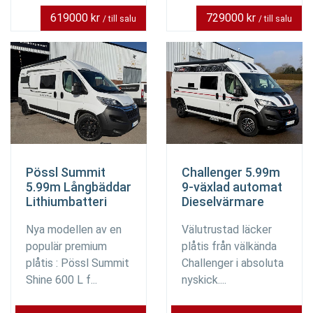
619000 kr
729000 kr
/ till salu
/ till salu
Pössl Summit
Challenger 5.99m
5.99m Långbäddar
9-växlad automat
Lithiumbatteri
Dieselvärmare
Nya modellen av en
Välutrustad läcker
populär premium
plåtis från välkända
plåtis : Pössl Summit
Challenger i absoluta
Shine 600 L f...
nyskick....