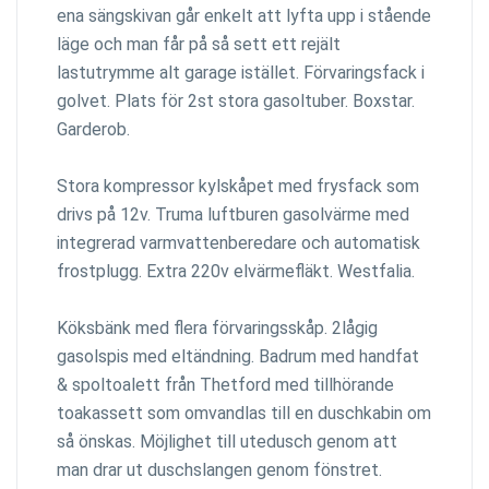
ena sängskivan går enkelt att lyfta upp i stående
läge och man får på så sett ett rejält
lastutrymme alt garage istället. Förvaringsfack i
golvet. Plats för 2st stora gasoltuber. Boxstar.
Garderob.
Stora kompressor kylskåpet med frysfack som
drivs på 12v. Truma luftburen gasolvärme med
integrerad varmvattenberedare och automatisk
frostplugg. Extra 220v elvärmefläkt. Westfalia.
Köksbänk med flera förvaringsskåp. 2lågig
gasolspis med eltändning. Badrum med handfat
& spoltoalett från Thetford med tillhörande
toakassett som omvandlas till en duschkabin om
så önskas. Möjlighet till utedusch genom att
man drar ut duschslangen genom fönstret.