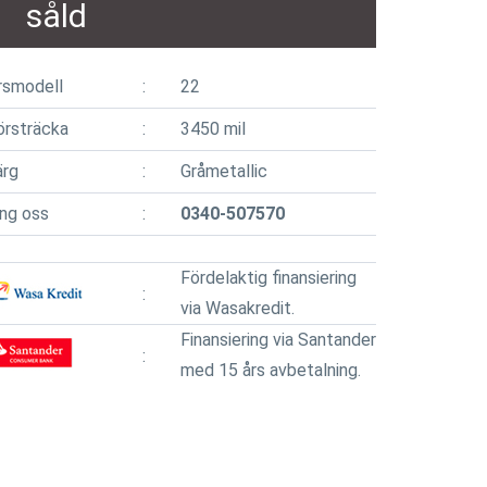
såld
rsmodell
22
örsträcka
3450 mil
ärg
Gråmetallic
ing oss
0340-507570
Fördelaktig finansiering
via Wasakredit.
Finansiering via Santander
med 15 års avbetalning.