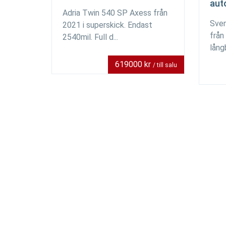
aut
Adria Twin 540 SP Axess från
Sven
2021 i superskick. Endast
från
2540mil. Full d...
lång
619000 kr
/ till salu