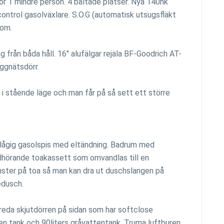
r 1 mindre person. 4 bältade platser. Nya 140hk
ontrol gasolväxlare. S.O.G (automatisk utsugsfläkt
tom.
rån båda håll. 16" alufälgar rejäla BF-Goodrich AT-
ggnätsdörr.
 i stående läge och man får på så sett ett större
2lågig gasolspis med eltändning. Badrum med
llhörande toakassett som omvandlas till en
nster på toa så man kan dra ut duschslangen på
edusch.
breda skjutdörren på sidan som har softclose
ten tank och 90liters gråvattentank. Truma luftburen