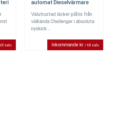
teri
automat Dieselvärmare
r
Välutrustad läcker plåtis från
mmit
välkända Challenger i absoluta
nyskick....
Inkommande kr
till salu
/ till salu