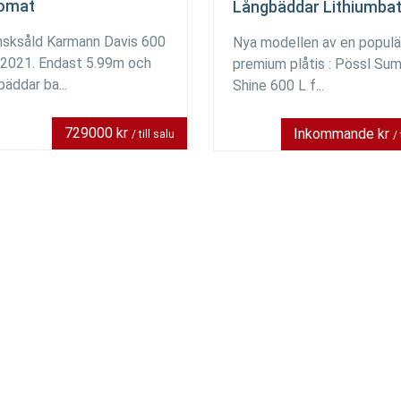
omat
Långbäddar Lithiumbat
sksåld Karmann Davis 600
Nya modellen av en populä
 2021. Endast 5.99m och
premium plåtis : Pössl Su
bäddar ba...
Shine 600 L f...
729000 kr
Inkommande kr
/ till salu
/ 