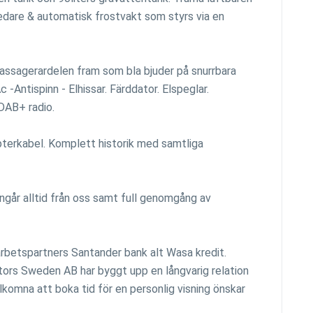
dare & automatisk frostvakt som styrs via en
r/passagerardelen fram som bla bjuder på snurrbara
c -Antispinn - Elhissar. Färddator. Elspeglar.
DAB+ radio.
pterkabel. Komplett historik med samtliga
ingår alltid från oss samt full genomgång av
marbetspartners Santander bank alt Wasa kredit.
motors Sweden AB har byggt upp en långvarig relation
komna att boka tid för en personlig visning önskar