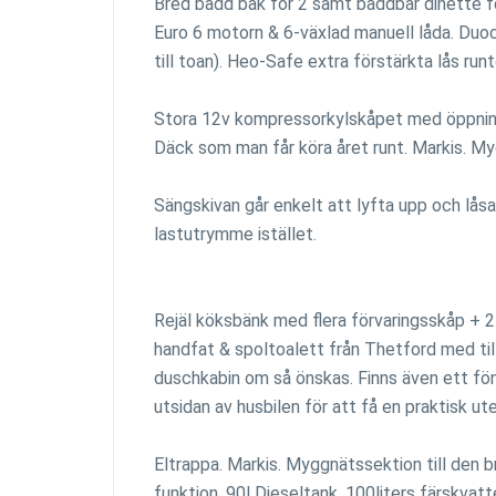
Bred bädd bak för 2 samt bäddbar dinette fö
Euro 6 motorn & 6-växlad manuell låda. Duoc
till toan). Heo-Safe extra förstärkta lås run
Stora 12v kompressorkylskåpet med öppning f
Däck som man får köra året runt. Markis. My
Sängskivan går enkelt att lyfta upp och låsa
lastutrymme istället.
Rejäl köksbänk med flera förvaringsskåp + 
handfat & spoltoalett från Thetford med ti
duschkabin om så önskas. Finns även ett fö
utsidan av husbilen för att få en praktisk ut
Eltrappa. Markis. Myggnätssektion till den 
funktion. 90l Dieseltank. 100liters färskvat