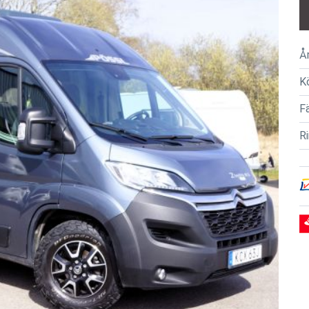
Å
K
F
R