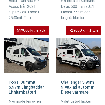
Adria Twin 540 SP
Svensksåld Karmann
Axess från 2021 i
Davis 600 från 2021.
superskick. Endast
Endast 5.99m och
2540mil. Full d...
långbäddar ba...
619000 kr
729000 kr
/ till salu
/ till salu
Pössl Summit
Challenger 5.99m
5.99m Långbäddar
9-växlad automat
Lithiumbatteri
Dieselvärmare
Nya modellen av en
Välutrustad läcker