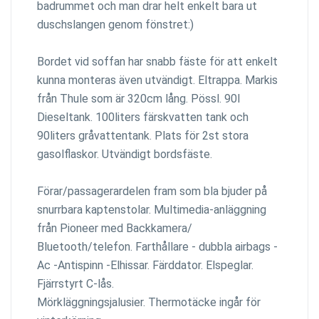
badrummet och man drar helt enkelt bara ut
duschslangen genom fönstret:)
Bordet vid soffan har snabb fäste för att enkelt
kunna monteras även utvändigt. Eltrappa. Markis
från Thule som är 320cm lång. Pössl. 90l
Dieseltank. 100liters färskvatten tank och
90liters gråvattentank. Plats för 2st stora
gasolflaskor. Utvändigt bordsfäste.
Förar/passagerardelen fram som bla bjuder på
snurrbara kaptenstolar. Multimedia-anläggning
från Pioneer med Backkamera/
Bluetooth/telefon. Farthållare - dubbla airbags -
Ac -Antispinn -Elhissar. Färddator. Elspeglar.
Fjärrstyrt C-lås.
Mörkläggningsjalusier. Thermotäcke ingår för