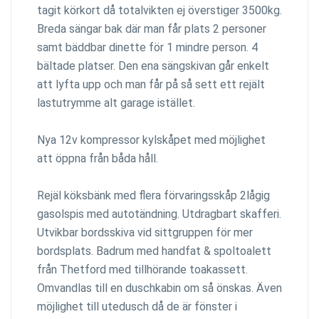
tagit körkort då totalvikten ej överstiger 3500kg.
Breda sängar bak där man får plats 2 personer
samt bäddbar dinette för 1 mindre person. 4
bältade platser. Den ena sängskivan går enkelt
att lyfta upp och man får på så sett ett rejält
lastutrymme alt garage istället.
Nya 12v kompressor kylskåpet med möjlighet
att öppna från båda håll.
Rejäl köksbänk med flera förvaringsskåp 2lågig
gasolspis med autotändning. Utdragbart skafferi.
Utvikbar bordsskiva vid sittgruppen för mer
bordsplats. Badrum med handfat & spoltoalett
från Thetford med tillhörande toakassett.
Omvandlas till en duschkabin om så önskas. Även
möjlighet till utedusch då de är fönster i