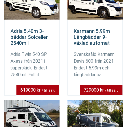
Adria 5.40m 3-
Karmann 5.99m
bäddar Solceller
Långbäddar 9-
2540mil
växlad automat
Adria Twin 540 SP
Svensksåld Karmann
Axess från 2021 i
Davis 600 från 2021.
superskick. Endast
Endast 5.99m och
2540mil. Full d...
långbäddar ba...
619000 kr
729000 kr
/ till salu
/ till salu