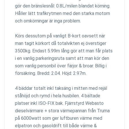
gör den bränslesnål: 0.8L/milen blandat körning.
Håller lätt trafikrytmen med den starka motorn
och omkörningar är inga problem.
Körs dessutom på vanligt B-kort oavsett när
man tagit körkort då totalvikten ej överstiger
3500kg. Endast 5.99m lång gör att man får plats
i en vanlig parkeringsruta samt att man kör den
som vanlig personbil över färjor & broar. Billig i
försäkring. Bredd: 2.04. Höjd: 2.97m.
4 bäddar totalt inkl taksäng i mitten med rejäl
ståhöjd och rymd i hela husbilen. 4 bältade
platser inkl ISO-FIX bak. Fjärrstyrd Webasto
dieselvärmare + stora värmepannan från Truma
på 6000watt som ger luftburen värme med
elpatron och gasoldrift till både värme &