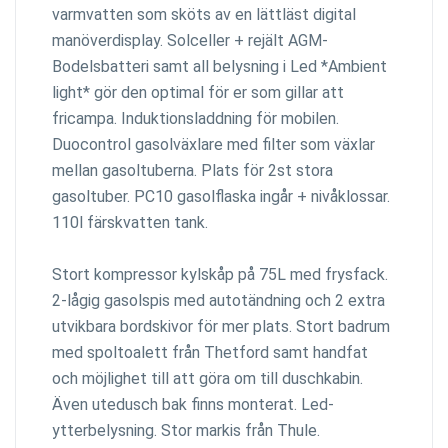
varmvatten som sköts av en lättläst digital
manöverdisplay. Solceller + rejält AGM-
Bodelsbatteri samt all belysning i Led *Ambient
light* gör den optimal för er som gillar att
fricampa. Induktionsladdning för mobilen.
Duocontrol gasolväxlare med filter som växlar
mellan gasoltuberna. Plats för 2st stora
gasoltuber. PC10 gasolflaska ingår + nivåklossar.
110l färskvatten tank.
Stort kompressor kylskåp på 75L med frysfack.
2-lågig gasolspis med autotändning och 2 extra
utvikbara bordskivor för mer plats. Stort badrum
med spoltoalett från Thetford samt handfat
och möjlighet till att göra om till duschkabin.
Även utedusch bak finns monterat. Led-
ytterbelysning. Stor markis från Thule.