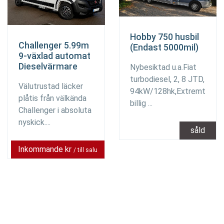
Hobby 750 husbil
Challenger 5.99m
(Endast 5000mil)
9-växlad automat
Dieselvärmare
Nybesiktad u.a.Fiat
turbodiesel, 2, 8 JTD,
Välutrustad läcker
94kW/128hk,Extremt
plåtis från välkända
billig ...
Challenger i absoluta
nyskick....
såld
Inkommande kr
/ till salu