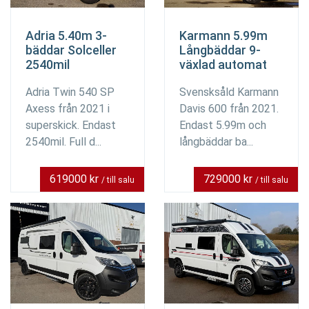
Adria 5.40m 3-
Karmann 5.99m
bäddar Solceller
Långbäddar 9-
2540mil
växlad automat
Adria Twin 540 SP
Svensksåld Karmann
Axess från 2021 i
Davis 600 från 2021.
superskick. Endast
Endast 5.99m och
2540mil. Full d...
långbäddar ba...
619000 kr
729000 kr
/ till salu
/ till salu