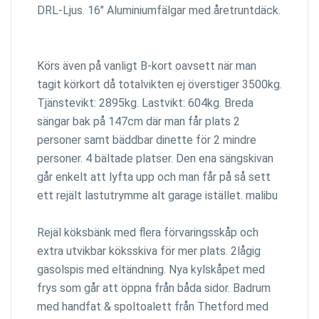
DRL-Ljus. 16" Aluminiumfälgar med åretruntdäck.
Körs även på vanligt B-kort oavsett när man
tagit körkort då totalvikten ej överstiger 3500kg.
Tjänstevikt: 2895kg. Lastvikt: 604kg. Breda
sängar bak på 147cm där man får plats 2
personer samt bäddbar dinette för 2 mindre
personer. 4 bältade platser. Den ena sängskivan
går enkelt att lyfta upp och man får på så sett
ett rejält lastutrymme alt garage istället. malibu
Rejäl köksbänk med flera förvaringsskåp och
extra utvikbar köksskiva för mer plats. 2lågig
gasolspis med eltändning. Nya kylskåpet med
frys som går att öppna från båda sidor. Badrum
med handfat & spoltoalett från Thetford med