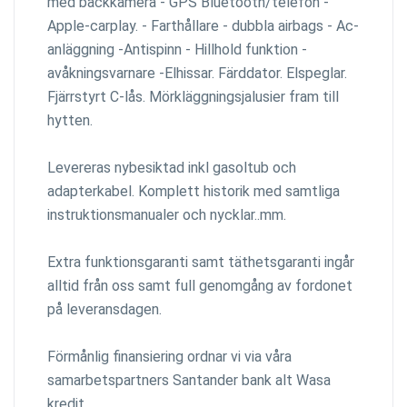
med backkamera - GPS Bluetooth/telefon -
Apple-carplay. - Farthållare - dubbla airbags - Ac-
anläggning -Antispinn - Hillhold funktion -
avåkningsvarnare -Elhissar. Färddator. Elspeglar.
Fjärrstyrt C-lås. Mörkläggningsjalusier fram till
hytten.
Levereras nybesiktad inkl gasoltub och
adapterkabel. Komplett historik med samtliga
instruktionsmanualer och nycklar..mm.
Extra funktionsgaranti samt täthetsgaranti ingår
alltid från oss samt full genomgång av fordonet
på leveransdagen.
Förmånlig finansiering ordnar vi via våra
samarbetspartners Santander bank alt Wasa
kredit.