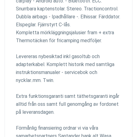
carplay - Android auto. - Bluetooth. ECC.
Snurrbara kaptenstolar. Stereo. Tractioncontrol.
Dubbla airbags - Ipadhållare -. Elhissar. Färddator.
Elspeglar. Fjärrstyrt C-lås.
Kompletta mörkläggningsjalusier fram + extra
Thermotäcken för fricamping medföljer.
Levereras nybesiktad inkl gasoltub och
adapterkabel. Komplett historik med samtliga
instruktionsmanualer - servicebok och
nycklar..mm. Twin.
Extra funktionsgaranti samt täthetsgaranti ingår
alltid från oss samt full genomgång av fordonet
på leveransdagen.
Förmånlig finansiering ordnar vi via våra
samarbetspartners Santander bank alt Wasa