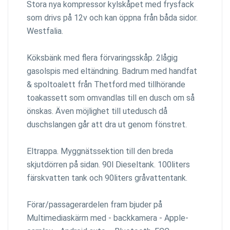
Stora nya kompressor kylskåpet med frysfack
som drivs på 12v och kan öppna från båda sidor.
Westfalia.
Köksbänk med flera förvaringsskåp. 2lågig
gasolspis med eltändning. Badrum med handfat
& spoltoalett från Thetford med tillhörande
toakassett som omvandlas till en dusch om så
önskas. Även möjlighet till utedusch då
duschslangen går att dra ut genom fönstret.
Eltrappa. Myggnätssektion till den breda
skjutdörren på sidan. 90l Dieseltank. 100liters
färskvatten tank och 90liters gråvattentank.
Förar/passagerardelen fram bjuder på
Multimediaskärm med - backkamera - Apple-