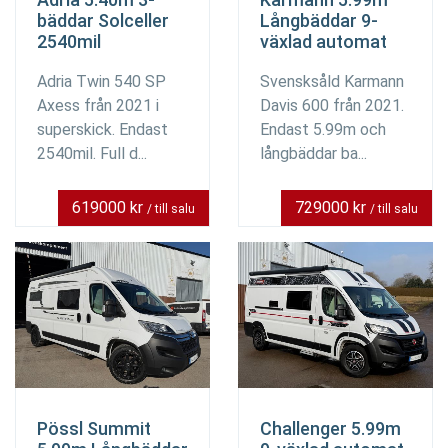
bäddar Solceller
Långbäddar 9-
2540mil
växlad automat
Adria Twin 540 SP
Svensksåld Karmann
Axess från 2021 i
Davis 600 från 2021.
superskick. Endast
Endast 5.99m och
2540mil. Full d...
långbäddar ba...
619000 kr
729000 kr
/ till salu
/ till salu
Pössl Summit
Challenger 5.99m