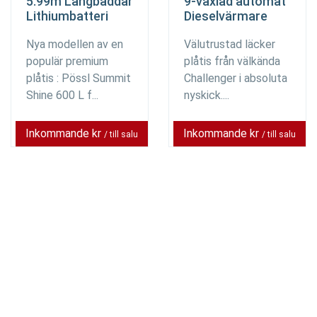
5.99m Långbäddar
9-växlad automat
Lithiumbatteri
Dieselvärmare
Nya modellen av en
Välutrustad läcker
populär premium
plåtis från välkända
plåtis : Pössl Summit
Challenger i absoluta
Shine 600 L f...
nyskick....
Inkommande kr
Inkommande kr
/ till salu
/ till salu