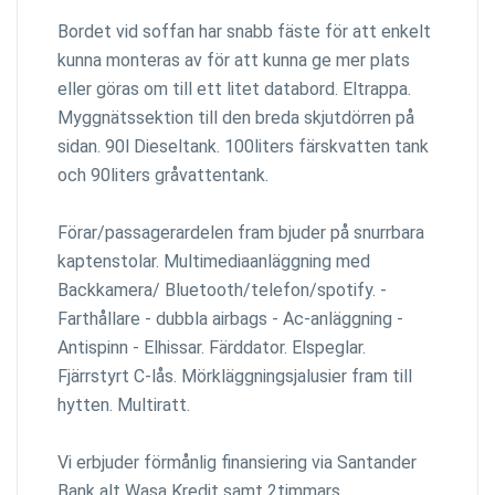
Bordet vid soffan har snabb fäste för att enkelt
kunna monteras av för att kunna ge mer plats
eller göras om till ett litet databord. Eltrappa.
Myggnätssektion till den breda skjutdörren på
sidan. 90l Dieseltank. 100liters färskvatten tank
och 90liters gråvattentank.
Förar/passagerardelen fram bjuder på snurrbara
kaptenstolar. Multimediaanläggning med
Backkamera/ Bluetooth/telefon/spotify. -
Farthållare - dubbla airbags - Ac-anläggning -
Antispinn - Elhissar. Färddator. Elspeglar.
Fjärrstyrt C-lås. Mörkläggningsjalusier fram till
hytten. Multiratt.
Vi erbjuder förmånlig finansiering via Santander
Bank alt Wasa Kredit samt 2timmars