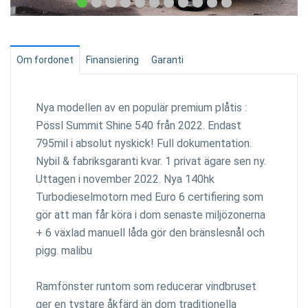
Om fordonet
Finansiering
Garanti
Nya modellen av en populär premium plåtis :
Pössl Summit Shine 540 från 2022. Endast
795mil i absolut nyskick! Full dokumentation.
Nybil & fabriksgaranti kvar. 1 privat ägare sen ny.
Uttagen i november 2022. Nya 140hk
Turbodieselmotorn med Euro 6 certifiering som
gör att man får köra i dom senaste miljözonerna
+ 6 växlad manuell låda gör den bränslesnål och
pigg. malibu
Ramfönster runtom som reducerar vindbruset
ger en tystare åkfärd än dom traditionella