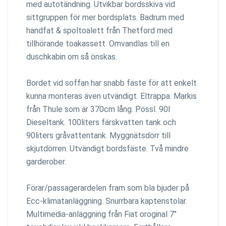
med autotändning. Utvikbar bordsskiva vid
sittgruppen för mer bordsplats. Badrum med
handfat & spoltoalett från Thetford med
tillhörande toakassett. Omvandlas till en
duschkabin om så önskas.
Bordet vid soffan har snabb fäste för att enkelt
kunna monteras även utvändigt. Eltrappa. Markis
från Thule som är 370cm lång. Pössl. 90l
Dieseltank. 100liters färskvatten tank och
90liters gråvattentank. Myggnätsdörr till
skjutdörren. Utvändigt bordsfäste. Två mindre
garderober.
Förar/passagerardelen fram som bla bjuder på
Ecc-klimatanläggning. Snurrbara kaptenstolar.
Multimedia-anläggning från Fiat oroginal 7"