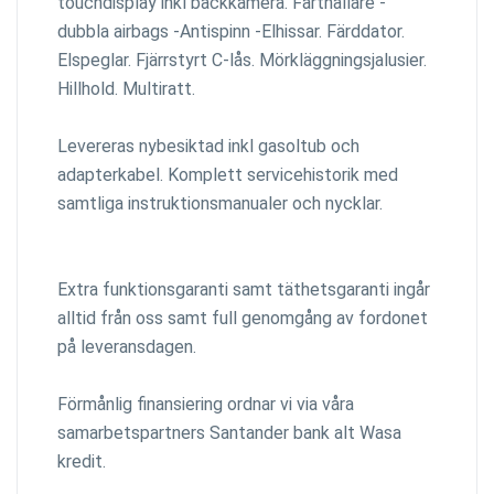
touchdisplay inkl backkamera. Farthållare -
dubbla airbags -Antispinn -Elhissar. Färddator.
Elspeglar. Fjärrstyrt C-lås. Mörkläggningsjalusier.
Hillhold. Multiratt.
Levereras nybesiktad inkl gasoltub och
adapterkabel. Komplett servicehistorik med
samtliga instruktionsmanualer och nycklar.
Extra funktionsgaranti samt täthetsgaranti ingår
alltid från oss samt full genomgång av fordonet
på leveransdagen.
Förmånlig finansiering ordnar vi via våra
samarbetspartners Santander bank alt Wasa
kredit.