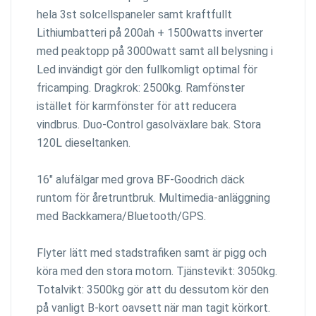
hela 3st solcellspaneler samt kraftfullt
Lithiumbatteri på 200ah + 1500watts inverter
med peaktopp på 3000watt samt all belysning i
Led invändigt gör den fullkomligt optimal för
fricamping. Dragkrok: 2500kg. Ramfönster
istället för karmfönster för att reducera
vindbrus. Duo-Control gasolväxlare bak. Stora
120L dieseltanken.
16" alufälgar med grova BF-Goodrich däck
runtom för åretruntbruk. Multimedia-anläggning
med Backkamera/Bluetooth/GPS.
Flyter lätt med stadstrafiken samt är pigg och
köra med den stora motorn. Tjänstevikt: 3050kg.
Totalvikt: 3500kg gör att du dessutom kör den
på vanligt B-kort oavsett när man tagit körkort.