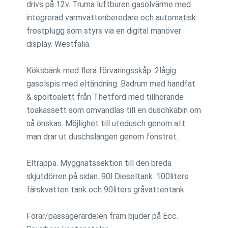
drivs på 12v. Truma luftburen gasolvärme med
integrerad varmvattenberedare och automatisk
frostplugg som styrs via en digital manöver
display. Westfalia.
Köksbänk med flera förvaringsskåp. 2lågig
gasolspis med eltändning. Badrum med handfat
& spoltoalett från Thetford med tillhörande
toakassett som omvandlas till en duschkabin om
så önskas. Möjlighet till utedusch genom att
man drar ut duschslangen genom fönstret.
Eltrappa. Myggnätssektion till den breda
skjutdörren på sidan. 90l Dieseltank. 100liters
färskvatten tank och 90liters gråvattentank.
Förar/passagerardelen fram bjuder på Ecc.