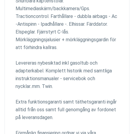
Snurrbara kaptenstolar.
Multimediaskärm/backkamera/Gps.
Tractioncontrol. Farthållare - dubbla airbags - Ac
-Antispinn - Ipadhållare -. Elhissar. Färddator.
Elspeglar. Fjärrstyrt C-lås.
Mörkläggningsjalusier + mörkläggningsgardin för
att förhindra kallras.
Levereras nybesiktad inkl gasoltub och
adapterkabel. Komplett historik med samtliga
instruktionsmanualer - servicebok och
nycklar..mm. Twin.
Extra funktionsgaranti samt täthetsgaranti ingår
alltid från oss samt full genomgång av fordonet
på leveransdagen.
Förmånlig finansiering ordnar vi via våra