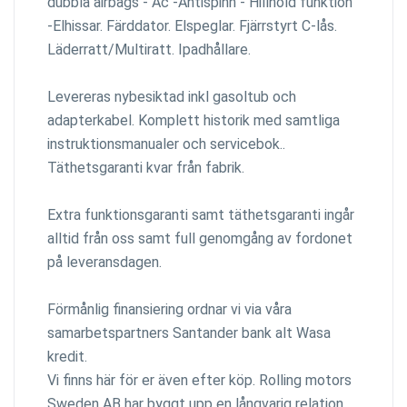
dubbla airbags - Ac -Antispinn - Hillhold funktion
-Elhissar. Färddator. Elspeglar. Fjärrstyrt C-lås.
Läderratt/Multiratt. Ipadhållare.
Levereras nybesiktad inkl gasoltub och
adapterkabel. Komplett historik med samtliga
instruktionsmanualer och servicebok..
Täthetsgaranti kvar från fabrik.
Extra funktionsgaranti samt täthetsgaranti ingår
alltid från oss samt full genomgång av fordonet
på leveransdagen.
Förmånlig finansiering ordnar vi via våra
samarbetspartners Santander bank alt Wasa
kredit.
Vi finns här för er även efter köp. Rolling motors
Sweden AB har byggt upp en långvarig relation