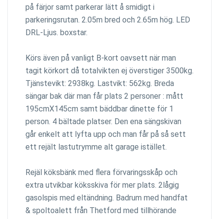
på färjor samt parkerar lätt å smidigt i
parkeringsrutan. 2.05m bred och 2.65m hög. LED
DRL-Ljus. boxstar.
Körs även på vanligt B-kort oavsett när man
tagit körkort då totalvikten ej överstiger 3500kg.
Tjänstevikt: 2938kg. Lastvikt: 562kg. Breda
sängar bak där man får plats 2 personer : mått
195cmX145cm samt bäddbar dinette för 1
person. 4 bältade platser. Den ena sängskivan
går enkelt att lyfta upp och man får på så sett
ett rejält lastutrymme alt garage istället.
Rejäl köksbänk med flera förvaringsskåp och
extra utvikbar köksskiva för mer plats. 2lågig
gasolspis med eltändning. Badrum med handfat
& spoltoalett från Thetford med tillhörande