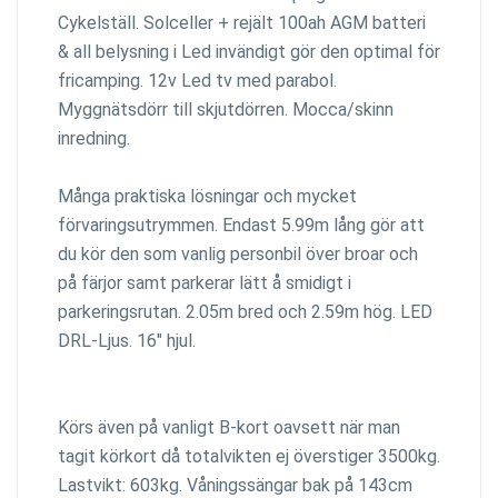
Cykelställ. Solceller + rejält 100ah AGM batteri
& all belysning i Led invändigt gör den optimal för
fricamping. 12v Led tv med parabol.
Myggnätsdörr till skjutdörren. Mocca/skinn
inredning.
Många praktiska lösningar och mycket
förvaringsutrymmen. Endast 5.99m lång gör att
du kör den som vanlig personbil över broar och
på färjor samt parkerar lätt å smidigt i
parkeringsrutan. 2.05m bred och 2.59m hög. LED
DRL-Ljus. 16" hjul.
Körs även på vanligt B-kort oavsett när man
tagit körkort då totalvikten ej överstiger 3500kg.
Lastvikt: 603kg. Våningssängar bak på 143cm