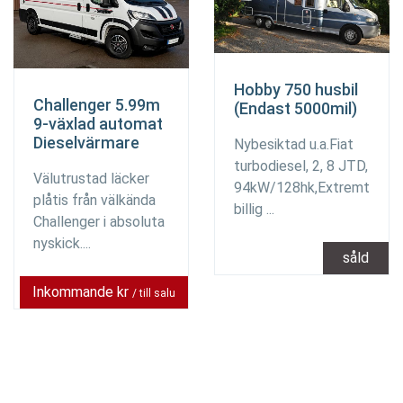
Hobby 750 husbil
Challenger 5.99m
(Endast 5000mil)
9-växlad automat
Dieselvärmare
Nybesiktad u.a.Fiat
turbodiesel, 2, 8 JTD,
Välutrustad läcker
94kW/128hk,Extremt
plåtis från välkända
billig ...
Challenger i absoluta
nyskick....
såld
Inkommande kr
/ till salu