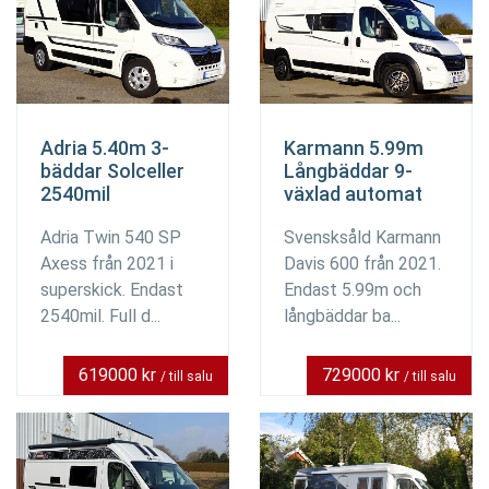
Adria 5.40m 3-
Karmann 5.99m
bäddar Solceller
Långbäddar 9-
2540mil
växlad automat
Adria Twin 540 SP
Svensksåld Karmann
Axess från 2021 i
Davis 600 från 2021.
superskick. Endast
Endast 5.99m och
2540mil. Full d...
långbäddar ba...
619000 kr
729000 kr
/ till salu
/ till salu