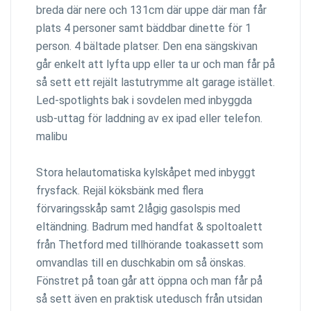
breda där nere och 131cm där uppe där man får
plats 4 personer samt bäddbar dinette för 1
person. 4 bältade platser. Den ena sängskivan
går enkelt att lyfta upp eller ta ur och man får på
så sett ett rejält lastutrymme alt garage istället.
Led-spotlights bak i sovdelen med inbyggda
usb-uttag för laddning av ex ipad eller telefon.
malibu
Stora helautomatiska kylskåpet med inbyggt
frysfack. Rejäl köksbänk med flera
förvaringsskåp samt 2lågig gasolspis med
eltändning. Badrum med handfat & spoltoalett
från Thetford med tillhörande toakassett som
omvandlas till en duschkabin om så önskas.
Fönstret på toan går att öppna och man får på
så sett även en praktisk utedusch från utsidan