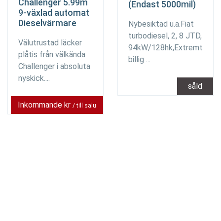
Challenger 5.99m
(Endast 5000mil)
9-växlad automat
Dieselvärmare
Nybesiktad u.a.Fiat
turbodiesel, 2, 8 JTD,
Välutrustad läcker
94kW/128hk,Extremt
plåtis från välkända
billig ...
Challenger i absoluta
nyskick....
såld
Inkommande kr
/ till salu