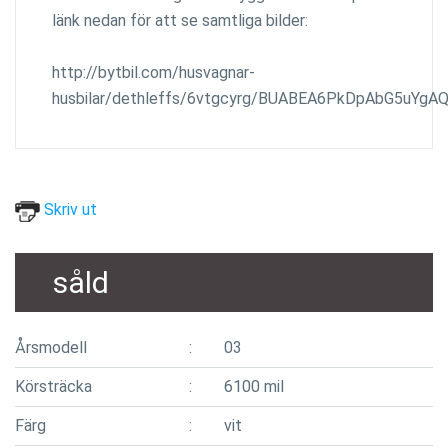
länk nedan för att se samtliga bilder:
http://bytbil.com/husvagnar-
husbilar/dethleffs/6vtgcyrg/BUABEA6PkDpAbG5uYgA
Skriv ut
såld
Årsmodell
03
Körsträcka
6100 mil
Färg
vit