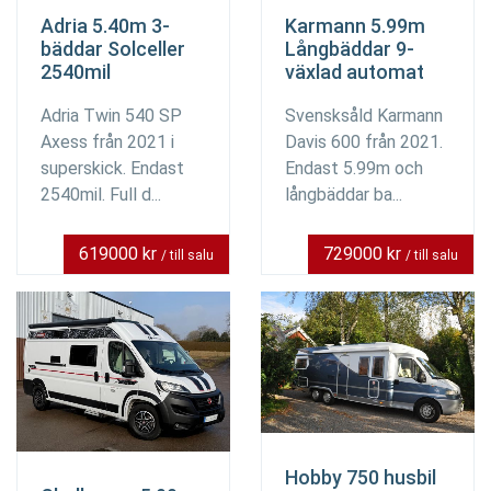
Adria 5.40m 3-
Karmann 5.99m
bäddar Solceller
Långbäddar 9-
2540mil
växlad automat
Adria Twin 540 SP
Svensksåld Karmann
Axess från 2021 i
Davis 600 från 2021.
superskick. Endast
Endast 5.99m och
2540mil. Full d...
långbäddar ba...
619000 kr
729000 kr
/ till salu
/ till salu
Hobby 750 husbil