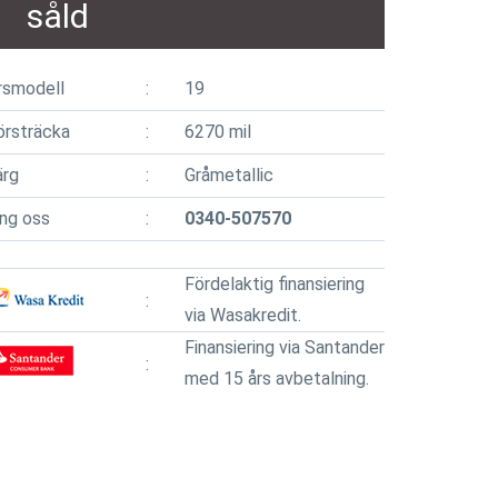
såld
rsmodell
19
örsträcka
6270 mil
ärg
Gråmetallic
ing oss
0340-507570
Fördelaktig finansiering
via Wasakredit.
Finansiering via Santander
med 15 års avbetalning.