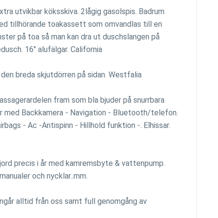
xtra utvikbar köksskiva. 2lågig gasolspis. Badrum
d tillhörande toakassett som omvandlas till en
nster på toa så man kan dra ut duschslangen på
dusch. 16" alufälgar. California
 den breda skjutdörren på sidan. Westfalia
r/passagerardelen fram som bla bjuder på snurrbara
r med Backkamera - Navigation - Bluetooth/telefon.
rbags - Ac -Antispinn - Hillhold funktion -. Elhissar.
gjord precis i år med kamremsbyte & vattenpump.
smanualer och nycklar..mm.
ingår alltid från oss samt full genomgång av