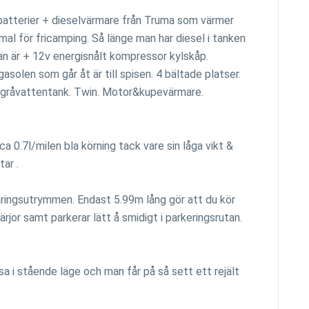
atterier + dieselvärmare från Truma som värmer
l för fricamping. Så länge man har diesel i tanken
n är + 12v energisnålt kompressor kylskåp.
asolen som går åt är till spisen. 4 bältade platser.
L gråvattentank. Twin. Motor&kupevärmare.
ca 0.7l/milen bla körning tack vare sin låga vikt &
ar .
ringsutrymmen. Endast 5.99m lång gör att du kör
rjor samt parkerar lätt å smidigt i parkeringsrutan.
sa i stående läge och man får på så sett ett rejält