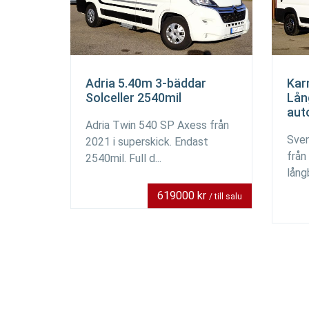
Adria 5.40m 3-bäddar
Kar
Solceller 2540mil
Lån
aut
Adria Twin 540 SP Axess från
Sven
2021 i superskick. Endast
från
2540mil. Full d...
lång
619000 kr
/ till salu