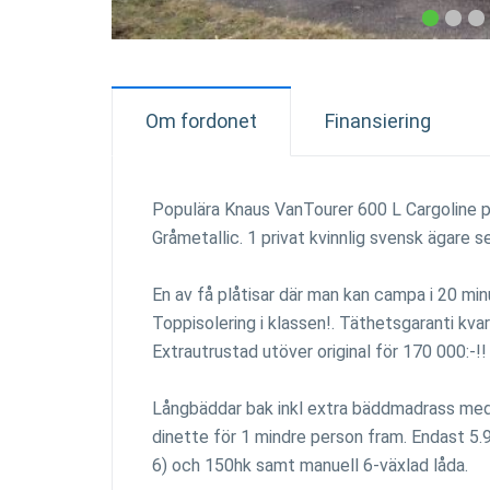
Om fordonet
Finansiering
Populära Knaus VanTourer 600 L Cargoline pl
Gråmetallic. 1 privat kvinnlig svensk ägare s
En av få plåtisar där man kan campa i 20 mi
Toppisolering i klassen!. Täthetsgaranti kvar 
Extrautrustad utöver original för 170 000:-!!
Långbäddar bak inkl extra bäddmadrass med 
dinette för 1 mindre person fram. Endast 5.
6) och 150hk samt manuell 6-växlad låda.