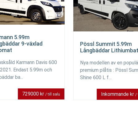
mann 5.99m
gbäddar 9-växlad
Pössl Summit 5.99m
omat
Långbäddar Lithiumbat
sksåld Karmann Davis 600
Nya modellen av en populä
 2021. Endast 5.99m och
premium plåtis : Pössl Su
bäddar ba...
Shine 600 L f...
729000 kr
Inkommande kr
/ till salu
/ 