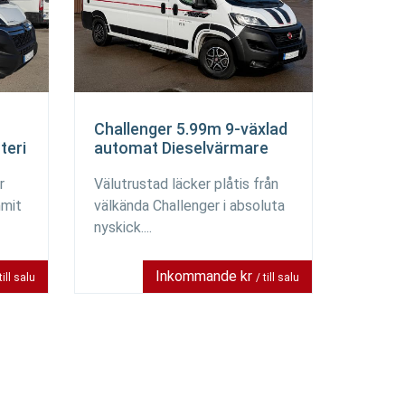
Challenger 5.99m 9-växlad
teri
automat Dieselvärmare
r
Välutrustad läcker plåtis från
mmit
välkända Challenger i absoluta
nyskick....
Inkommande kr
till salu
/ till salu