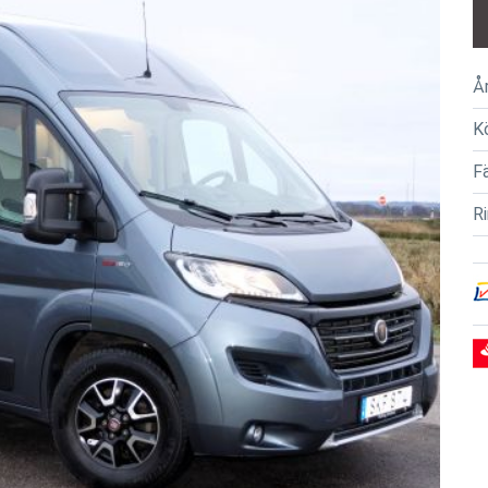
Å
K
F
R