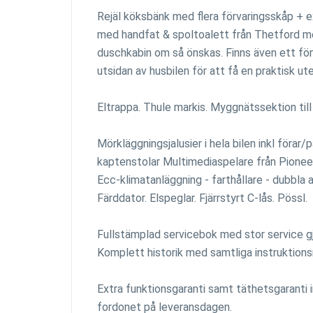
Rejäl köksbänk med flera förvaringsskåp + e
med handfat & spoltoalett från Thetford me
duschkabin om så önskas. Finns även ett fö
utsidan av husbilen för att få en praktisk ute
Eltrappa. Thule markis. Myggnätssektion till
Mörkläggningsjalusier i hela bilen inkl föra
kaptenstolar Multimediaspelare från Pionee
Ecc-klimatanläggning - farthållare - dubbla ai
Färddator. Elspeglar. Fjärrstyrt C-lås. Pössl.
Fullstämplad servicebok med stor service 
Komplett historik med samtliga instruktion
Extra funktionsgaranti samt täthetsgaranti 
fordonet på leveransdagen.