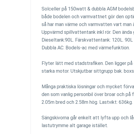
Solceller på 150watt & dubbla AGM bodelsb
både bodelen och varmvattnet gör den optima
så har man värme och varmvatten vart man ä
Uppvärmd spillvattentank inkl rör. Den ända g
Dieseltank:90L. Färskvattentank: 120L. 90
Dubbla AC: Bodels-ac med värmefunktion.
Flyter lätt med stadstrafiken. Den ligger på 
starka motor. Utskjutbar sittgrupp bak. boxst
Många praktiska lösningar och mycket förva
den som vanlig personbil över broar och på fä
2.05m bred och 2.58m hög. Lastvikt: 636kg.
Sängskivorna går enkelt att lyfta upp och lå
lastutrymme alt garage istället.