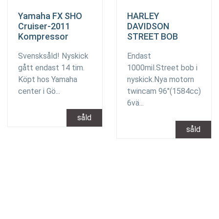
Yamaha FX SHO
HARLEY
Cruiser-2011
DAVIDSON
Kompressor
STREET BOB
Svensksåld! Nyskick
Endast
gått endast 14 tim.
1000mil.Street bob i
Köpt hos Yamaha
nyskick.Nya motorn
center i Gö...
twincam 96"(1584cc)
6vä...
såld
såld