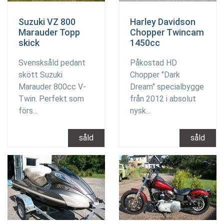
Suzuki VZ 800
Harley Davidson
Marauder Topp
Chopper Twincam
skick
1450cc
Svensksåld pedant
Påkostad HD
skött Suzuki
Chopper "Dark
Marauder 800cc V-
Dream" specialbygge
Twin. Perfekt som
från 2012 i absolut
förs...
nysk...
såld
såld