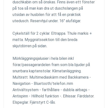
duschkabin om så önskas. Finns även ett fönster
på toa så man kan dra ut duschslangen på
utsidan av husbilen för att få en praktisk
utedusch. Reservhjul under. 16" alufälgar.
Cykelställ för 2 cyklar. Eltrappa. Thule markis +
matta. Myggnätssektion till den breda
skjutdörren på sidan.
Mörkläggningsjalusier i hela bilen inkl
förar/passagerardelen fram som bla bjuder på
snurrbara kaptenstolar. Klimatanläggning.
Multiratt. Multimediaskärm med Backkamera -
Navigation - Bluetooth/telefon..mm
Antivältsystem - farthållare - dubbla airbags -
Antispinn - Hillhold funktion -. Elhissar. Färddator.
Elspeglar. Fjärrstyrt C-lås.