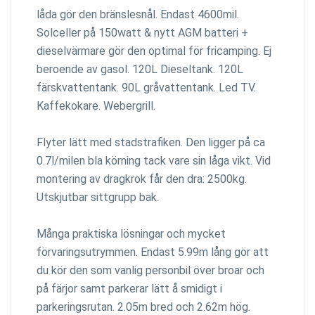
låda gör den bränslesnål. Endast 4600mil.
Solceller på 150watt & nytt AGM batteri +
dieselvärmare gör den optimal för fricamping. Ej
beroende av gasol. 120L Dieseltank. 120L
färskvattentank. 90L gråvattentank. Led TV.
Kaffekokare. Webergrill.
Flyter lätt med stadstrafiken. Den ligger på ca
0.7l/milen bla körning tack vare sin låga vikt. Vid
montering av dragkrok får den dra: 2500kg.
Utskjutbar sittgrupp bak.
Många praktiska lösningar och mycket
förvaringsutrymmen. Endast 5.99m lång gör att
du kör den som vanlig personbil över broar och
på färjor samt parkerar lätt å smidigt i
parkeringsrutan. 2.05m bred och 2.62m hög.