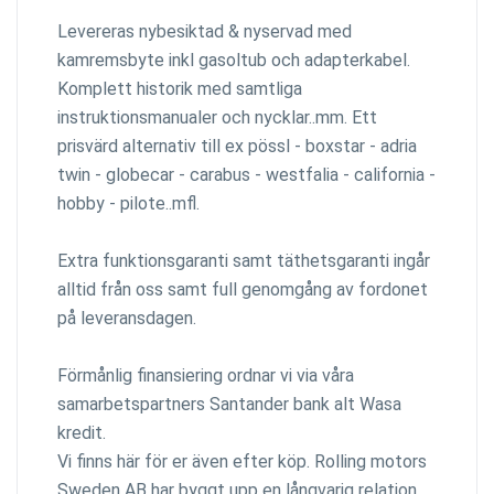
Levereras nybesiktad & nyservad med
kamremsbyte inkl gasoltub och adapterkabel.
Komplett historik med samtliga
instruktionsmanualer och nycklar..mm. Ett
prisvärd alternativ till ex pössl - boxstar - adria
twin - globecar - carabus - westfalia - california -
hobby - pilote..mfl.
Extra funktionsgaranti samt täthetsgaranti ingår
alltid från oss samt full genomgång av fordonet
på leveransdagen.
Förmånlig finansiering ordnar vi via våra
samarbetspartners Santander bank alt Wasa
kredit.
Vi finns här för er även efter köp. Rolling motors
Sweden AB har byggt upp en långvarig relation