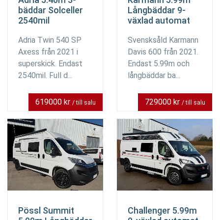
bäddar Solceller
Långbäddar 9-
2540mil
växlad automat
Adria Twin 540 SP
Svensksåld Karmann
Axess från 2021 i
Davis 600 från 2021.
superskick. Endast
Endast 5.99m och
2540mil. Full d...
långbäddar ba...
619000 kr
729000 kr
/ till salu
/ till salu
Pössl Summit
Challenger 5.99m