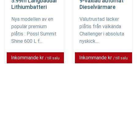
5.99m Långbäddar
9-växlad automat
Lithiumbatteri
Dieselvärmare
Nya modellen av en
Välutrustad läcker
populär premium
plåtis från välkända
plåtis : Pössl Summit
Challenger i absoluta
Shine 600 L f...
nyskick....
Inkommande kr
Inkommande kr
/ till salu
/ till salu