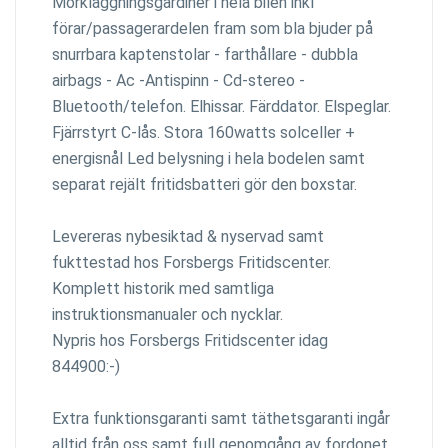
Mörkläggningsgardiner i hela bilen inkl
förar/passagerardelen fram som bla bjuder på
snurrbara kaptenstolar - farthållare - dubbla
airbags - Ac -Antispinn - Cd-stereo -
Bluetooth/telefon. Elhissar. Färddator. Elspeglar.
Fjärrstyrt C-lås. Stora 160watts solceller +
energisnål Led belysning i hela bodelen samt
separat rejält fritidsbatteri gör den boxstar.
Levereras nybesiktad & nyservad samt
fukttestad hos Forsbergs Fritidscenter.
Komplett historik med samtliga
instruktionsmanualer och nycklar.
Nypris hos Forsbergs Fritidscenter idag
844900:-)
Extra funktionsgaranti samt täthetsgaranti ingår
alltid från oss samt full genomgång av fordonet