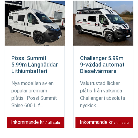
Pössl Summit
Challenger 5.99m
5.99m Långbäddar
9-växlad automat
Lithiumbatteri
Dieselvärmare
Nya modellen av en
Välutrustad läcker
populär premium
plåtis från välkända
plåtis : Pössl Summit
Challenger i absoluta
Shine 600 L f...
nyskick....
Inkommande kr
Inkommande kr
/ till salu
/ till salu