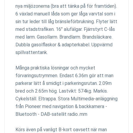
nya miljözonerna (bra att tänka på för framtiden).
6 växlad manuell låda som ger låga varvtal som i
sin tur leder till låg bränsleförbrukning. Flyter lätt
med stadstrafiken. 16" alufälgar. Fjärrstyrt C-lås
med larm. Gasollarm. Brandlarm. Brandsläckare.
Dubbla gasolflaskor & adapterkabel. Uppvärmd
spillvattentank.
Många praktiska lösningar och mycket
förvaringsutrymmen. Endast 6.36m gör att man
parkerar lätt å smidigt i parkeringsrutan. 2.09m
bred och 2.65m hög. Lastvikt: 574kg. Markis.
Cykelställ. Eltrappa. Stora Multimedia-anläggning
från Pioneer med navigation & backkamera -
Bluetooth - DAB-satellit radio..mm
Körs även på vanligt B-kort oavsett när man