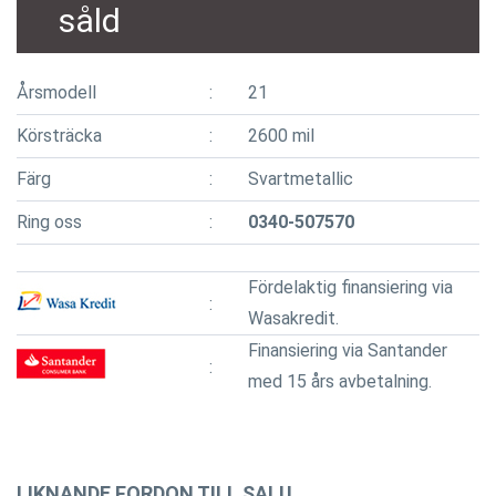
såld
Årsmodell
21
Körsträcka
2600 mil
Färg
Svartmetallic
Ring oss
0340-507570
Fördelaktig finansiering via
Wasakredit.
Finansiering via Santander
med 15 års avbetalning.
LIKNANDE FORDON TILL SALU