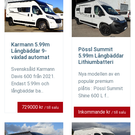
Karmann 5.99m
Pössl Summit
Långbäddar 9-
5.99m Långbäddar
växlad automat
Lithiumbatteri
Svensksåld Karmann
Nya modellen av en
Davis 600 från 2021.
populär premium
Endast 5.99m och
plåtis : Pössl Summit
långbäddar ba...
Shine 600 L f...
729000 kr
/ till salu
Inkommande kr
/ till salu