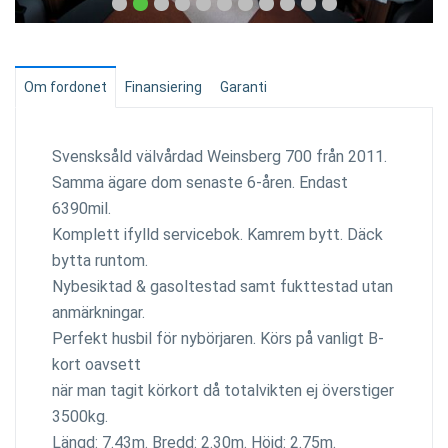
Om fordonet
Finansiering
Garanti
Svensksåld välvårdad Weinsberg 700 från 2011.
Samma ägare dom senaste 6-åren. Endast
6390mil.
Komplett ifylld servicebok. Kamrem bytt. Däck
bytta runtom.
Nybesiktad & gasoltestad samt fukttestad utan
anmärkningar.
Perfekt husbil för nybörjaren. Körs på vanligt B-
kort oavsett
när man tagit körkort då totalvikten ej överstiger
3500kg.
Längd: 7.43m. Bredd: 2.30m. Höjd: 2.75m.