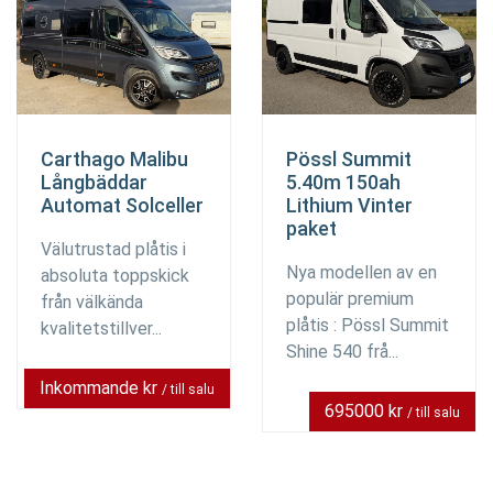
Carthago Malibu
Pössl Summit
Långbäddar
5.40m 150ah
Automat Solceller
Lithium Vinter
paket
Välutrustad plåtis i
Nya modellen av en
absoluta toppskick
populär premium
från välkända
plåtis : Pössl Summit
kvalitetstillver...
Shine 540 frå...
Inkommande kr
/ till salu
695000 kr
/ till salu