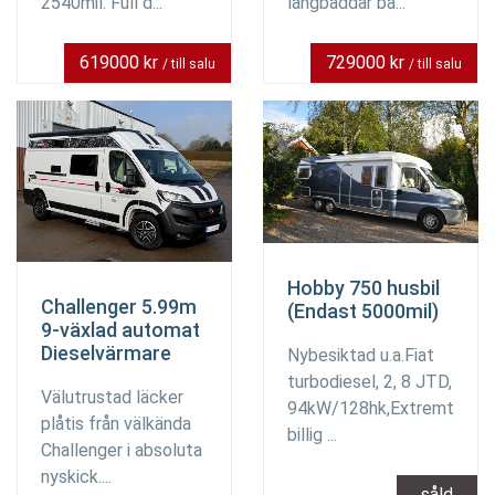
2540mil. Full d...
långbäddar ba...
619000 kr
729000 kr
/ till salu
/ till salu
Hobby 750 husbil
Challenger 5.99m
(Endast 5000mil)
9-växlad automat
Dieselvärmare
Nybesiktad u.a.Fiat
turbodiesel, 2, 8 JTD,
Välutrustad läcker
94kW/128hk,Extremt
plåtis från välkända
billig ...
Challenger i absoluta
nyskick....
såld