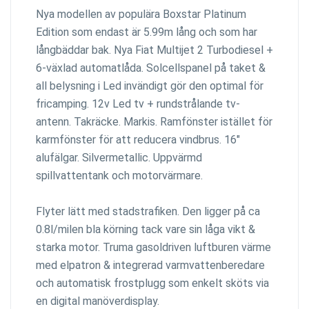
Nya modellen av populära Boxstar Platinum
Edition som endast är 5.99m lång och som har
långbäddar bak. Nya Fiat Multijet 2 Turbodiesel +
6-växlad automatlåda. Solcellspanel på taket &
all belysning i Led invändigt gör den optimal för
fricamping. 12v Led tv + rundstrålande tv-
antenn. Takräcke. Markis. Ramfönster istället för
karmfönster för att reducera vindbrus. 16"
alufälgar. Silvermetallic. Uppvärmd
spillvattentank och motorvärmare.
Flyter lätt med stadstrafiken. Den ligger på ca
0.8l/milen bla körning tack vare sin låga vikt &
starka motor. Truma gasoldriven luftburen värme
med elpatron & integrerad varmvattenberedare
och automatisk frostplugg som enkelt sköts via
en digital manöverdisplay.