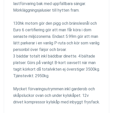
lastförvaring bak med uppfällbara sängar.
Mörkläggningsjalusier till hytten fram.
130hk motorn gör den pigg och bränslesnål och
Euro 6 certifiering gör att man får köra i dom
senaste miljözonerna. Endast 5.99m gör att man
lätt parkerar i en vanlig P-ruta och kör som vanlig
personbil över färjor och broar.
3 bäddar totalt inkl bäddbar dinette. 4 bältade
platser. Görs på vanligt B-kort oavsett när man
tagit körkort då totalvikten ej överstiger 3500kg.
Tjänstevikt: 2950kg.
Mycket förvaringsutrymmen inkl garderob och
skåpsluckor ovan och under kylskåpet. 12v
drivet kompressor kylskåp med inbyggt frysfack.