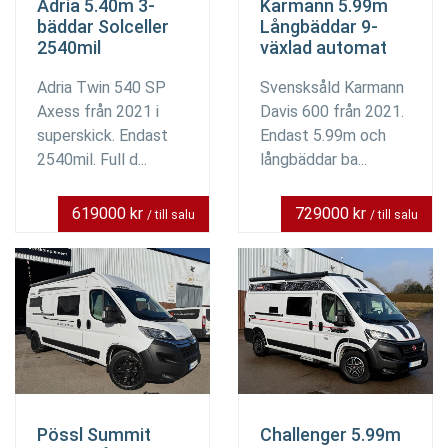
Adria 5.40m 3-
Karmann 5.99m
bäddar Solceller
Långbäddar 9-
2540mil
växlad automat
Adria Twin 540 SP
Svensksåld Karmann
Axess från 2021 i
Davis 600 från 2021.
superskick. Endast
Endast 5.99m och
2540mil. Full d...
långbäddar ba...
619000 kr
729000 kr
/ till salu
/ till salu
Pössl Summit
Challenger 5.99m