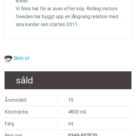
kredit.
Vi finns här för er även efter köp. Rolling motors
Sweden har byggt upp en långvarig relation med
sina kunder sen starten 2011.
Skriv ut
såld
Årsmodell
19
Körsträcka
4800 mil
Färg
vit
Ring oss
0340-507570