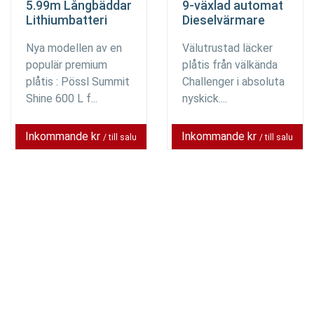
5.99m Långbäddar
9-växlad automat
Lithiumbatteri
Dieselvärmare
Nya modellen av en
Välutrustad läcker
populär premium
plåtis från välkända
plåtis : Pössl Summit
Challenger i absoluta
Shine 600 L f...
nyskick....
Inkommande kr
Inkommande kr
/ till salu
/ till salu