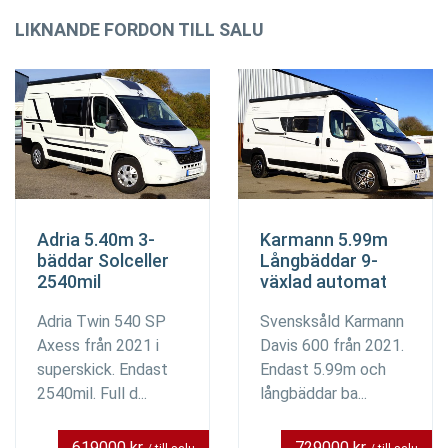
LIKNANDE FORDON TILL SALU
Adria 5.40m 3-
Karmann 5.99m
bäddar Solceller
Långbäddar 9-
2540mil
växlad automat
Adria Twin 540 SP
Svensksåld Karmann
Axess från 2021 i
Davis 600 från 2021.
superskick. Endast
Endast 5.99m och
2540mil. Full d...
långbäddar ba...
619000 kr
729000 kr