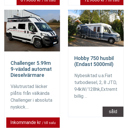
/ till salu
/ till salu
Hobby 750 husbil
Challenger 5.99m
(Endast 5000mil)
9-växlad automat
Dieselvärmare
Nybesiktad u.a.Fiat
turbodiesel, 2, 8 JTD,
Välutrustad läcker
94kW/128hk,Extremt
plåtis från välkända
billig ...
Challenger i absoluta
nyskick....
såld
Inkommande kr
/ till salu