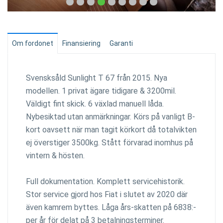
Om fordonet
Finansiering
Garanti
Svensksåld Sunlight T 67 från 2015. Nya
modellen. 1 privat ägare tidigare & 3200mil.
Väldigt fint skick. 6 växlad manuell låda.
Nybesiktad utan anmärkningar. Körs på vanligt B-
kort oavsett när man tagit körkort då totalvikten
ej överstiger 3500kg. Stått förvarad inomhus på
vintern & hösten.
Full dokumentation. Komplett servicehistorik.
Stor service gjord hos Fiat i slutet av 2020 där
även kamrem byttes. Låga års-skatten på 6838:-
per år för delat på 3 betalningsterminer.