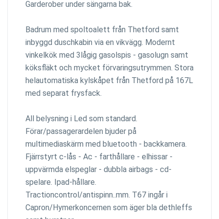
Garderober under sängarna bak.
Badrum med spoltoalett från Thetford samt
inbyggd duschkabin via en vikvägg. Modernt
vinkelkök med 3lågig gasolspis - gasolugn samt
köksfläkt och mycket förvaringsutrymmen. Stora
helautomatiska kylskåpet från Thetford på 167L
med separat frysfack.
All belysning i Led som standard.
Förar/passagerardelen bjuder på
multimediaskärm med bluetooth - backkamera.
Fjärrstyrt c-lås - Ac - farthållare - elhissar -
uppvärmda elspeglar - dubbla airbags - cd-
spelare. Ipad-hållare.
Tractioncontrol/antispinn..mm. T67 ingår i
Capron/Hymerkoncernen som äger bla dethleffs