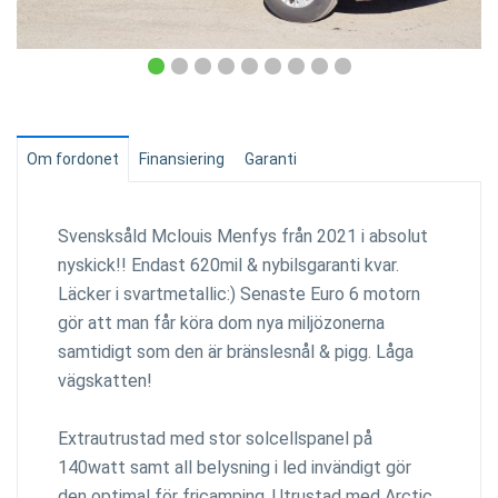
Om fordonet
Finansiering
Garanti
Svensksåld Mclouis Menfys från 2021 i absolut
nyskick!! Endast 620mil & nybilsgaranti kvar.
Läcker i svartmetallic:) Senaste Euro 6 motorn
gör att man får köra dom nya miljözonerna
samtidigt som den är bränslesnål & pigg. Låga
vägskatten!
Extrautrustad med stor solcellspanel på
140watt samt all belysning i led invändigt gör
den optimal för fricamping. Utrustad med Arctic