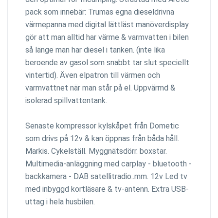
pack som innebär: Trumas egna dieseldrivna
värmepanna med digital lättläst manöverdisplay
gör att man alltid har värme & varmvatten i bilen
så länge man har diesel i tanken. (inte lika
beroende av gasol som snabbt tar slut speciellt
vintertid). Även elpatron till värmen och
varmvattnet när man står på el. Uppvärmd &
isolerad spillvattentank.
Senaste kompressor kylskåpet från Dometic
som drivs på 12v & kan öppnas från båda håll.
Markis. Cykelställ. Myggnätsdörr. boxstar.
Multimedia-anläggning med carplay - bluetooth -
backkamera - DAB satellitradio..mm. 12v Led tv
med inbyggd kortläsare & tv-antenn. Extra USB-
uttag i hela husbilen.