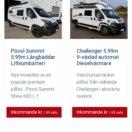
Pössl Summit
Challenger 5.99m
5.99m Långbäddar
9-växlad automat
Lithiumbatteri
Dieselvärmare
Nya modellen av en
Välutrustad läcker
populär premium
plåtis från välkända
plåtis : Pössl Summit
Challenger i absoluta
Shine 600 L f...
nyskick....
Inkommande kr
Inkommande kr
/ till salu
/ till salu