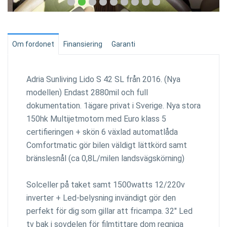
Om fordonet
Finansiering
Garanti
Adria Sunliving Lido S 42 SL från 2016. (Nya
modellen) Endast 2880mil och full
dokumentation. 1ägare privat i Sverige. Nya stora
150hk Multijetmotorn med Euro klass 5
certifieringen + skön 6 växlad automatlåda
Comfortmatic gör bilen väldigt lättkörd samt
bränslesnål (ca 0,8L/milen landsvägskörning)
Solceller på taket samt 1500watts 12/220v
inverter + Led-belysning invändigt gör den
perfekt för dig som gillar att fricampa. 32" Led
tv bak i sovdelen för filmtittare dom regniga