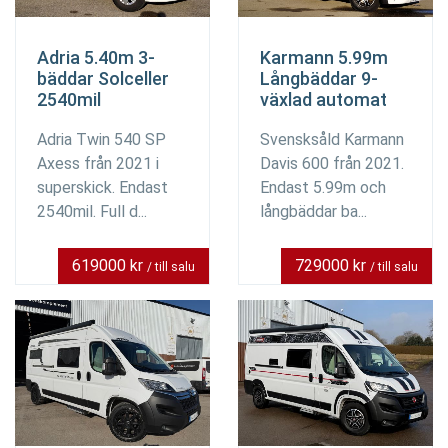
Adria 5.40m 3-
Karmann 5.99m
bäddar Solceller
Långbäddar 9-
2540mil
växlad automat
Adria Twin 540 SP
Svensksåld Karmann
Axess från 2021 i
Davis 600 från 2021.
superskick. Endast
Endast 5.99m och
2540mil. Full d...
långbäddar ba...
619000 kr
729000 kr
/ till salu
/ till salu