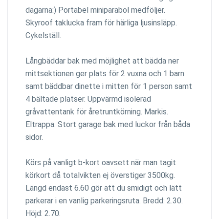
dagarna:) Portabel miniparabol medföljer.
Skyroof taklucka fram för härliga ljusinsläpp.
Cykelställ.
Långbäddar bak med möjlighet att bädda ner
mittsektionen ger plats för 2 vuxna och 1 barn
samt bäddbar dinette i mitten för 1 person samt
4 bältade platser. Uppvärmd isolerad
gråvattentank för åretruntkörning. Markis.
Eltrappa. Stort garage bak med luckor från båda
sidor.
Körs på vanligt b-kort oavsett när man tagit
körkort då totalvikten ej överstiger 3500kg.
Längd endast 6.60 gör att du smidigt och lätt
parkerar i en vanlig parkeringsruta. Bredd: 2.30.
Höjd: 2.70.