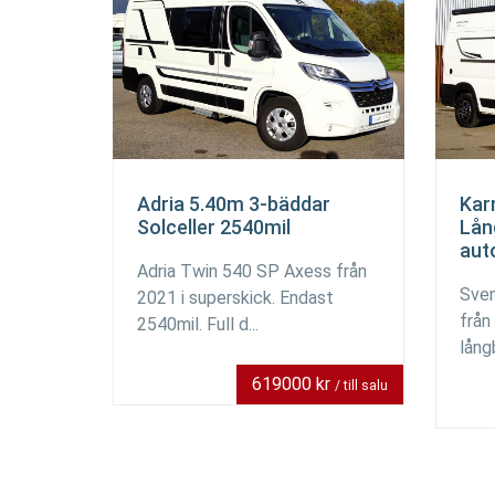
Adria 5.40m 3-bäddar
Kar
Solceller 2540mil
Lån
aut
Adria Twin 540 SP Axess från
Sven
2021 i superskick. Endast
från
2540mil. Full d...
lång
619000 kr
/ till salu