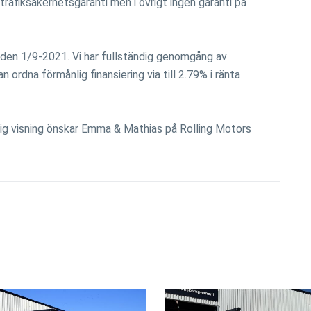
trafiksäkerhetsgaranti men i övrigt ingen garanti på
 den 1/9-2021. Vi har fullständig genomgång av
 ordna förmånlig finansiering via till 2.79% i ränta
lig visning önskar Emma & Mathias på Rolling Motors