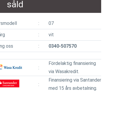
såld
rsmodell
07
ärg
vit
ing oss
0340-507570
Fördelaktig finansiering
via Wasakredit.
Finansiering via Santander
med 15 års avbetalning.