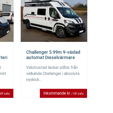
Challenger 5.99m 9-växlad
teri
automat Dieselvärmare
r
Välutrustad läcker plåtis från
mmit
välkända Challenger i absoluta
nyskick....
Inkommande kr
till salu
/ till salu