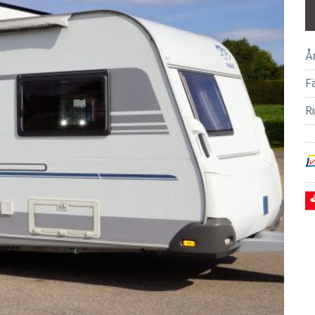
Å
F
R