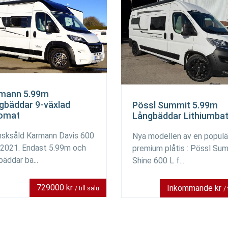
mann 5.99m
gbäddar 9-växlad
Pössl Summit 5.99m
omat
Långbäddar Lithiumbat
sksåld Karmann Davis 600
Nya modellen av en populä
 2021. Endast 5.99m och
premium plåtis : Pössl Su
bäddar ba...
Shine 600 L f...
729000 kr
Inkommande kr
/ till salu
/ 