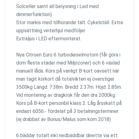
Solceller samt all belysning i Led med
dimmerfunktion)
Stor markis med tillhörande tält. Cykelställ. Extra
uppsättning vinterhjul medföljer.
Extraljus i LED eftermonterat.
Nya Citroen Euro 6 turbodieselmotorn (får göra i
dom flesta städer med Miljözoner) och 6 växlad
manuell låda. Körs på vanligt B-kort oavsett när
man tagit körkort då totalvikten ej överstiger
3500kg Längd: 7.38m. Bredd: 2.37m. Höjd: 2.85m.
Vid montering av dragkrok får den dra 2000kg.
Körs på B-kort personbil klass 2. Låg årsskatt på
endast 6056:- fördelat på 3 betalningsterminer.
(ej drabbat av Bonus/Malus som kom 2018)
6 bäddar totalt inkl nedbäddbar dinette via ett