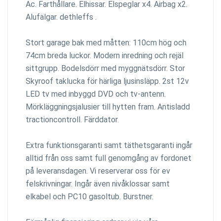
Ac. Farthållare. Elhissar. Elspeglar x4. Airbag x2.
Alufälgar. dethleffs .
Stort garage bak med måtten: 110cm hög och
74cm breda luckor. Modern inredning och rejäl
sittgrupp. Bodelsdörr med myggnätsdörr. Stor
Skyroof taklucka för härliga ljusinsläpp. 2st 12v
LED tv med inbyggd DVD och tv-antenn.
Mörkläggningsjalusier till hytten fram. Antisladd
tractioncontroll. Färddator.
Extra funktionsgaranti samt täthetsgaranti ingår
alltid från oss samt full genomgång av fordonet
på leveransdagen. Vi reserverar oss för ev
felskrivningar. Ingår även nivåklossar samt
elkabel och PC10 gasoltub. Burstner.