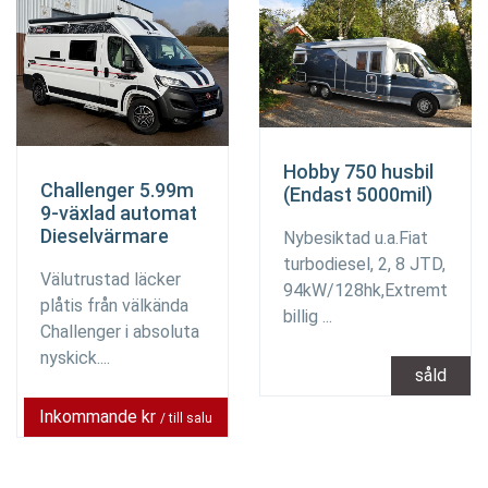
Hobby 750 husbil
Challenger 5.99m
(Endast 5000mil)
9-växlad automat
Dieselvärmare
Nybesiktad u.a.Fiat
turbodiesel, 2, 8 JTD,
Välutrustad läcker
94kW/128hk,Extremt
plåtis från välkända
billig ...
Challenger i absoluta
nyskick....
såld
Inkommande kr
/ till salu