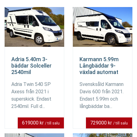
Adria 5.40m 3-
Karmann 5.99m
bäddar Solceller
Långbäddar 9-
2540mil
växlad automat
Adria Twin 540 SP
Svensksåld Karmann
Axess från 2021 i
Davis 600 från 2021.
superskick. Endast
Endast 5.99m och
2540mil. Full d...
långbäddar ba...
619000 kr
729000 kr
/ till salu
/ till salu