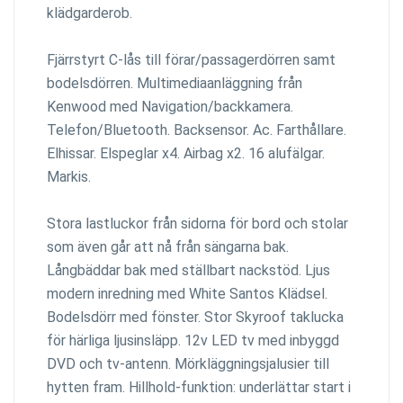
klädgarderob.
Fjärrstyrt C-lås till förar/passagerdörren samt
bodelsdörren. Multimediaanläggning från
Kenwood med Navigation/backkamera.
Telefon/Bluetooth. Backsensor. Ac. Farthållare.
Elhissar. Elspeglar x4. Airbag x2. 16 alufälgar.
Markis.
Stora lastluckor från sidorna för bord och stolar
som även går att nå från sängarna bak.
Långbäddar bak med ställbart nackstöd. Ljus
modern inredning med White Santos Klädsel.
Bodelsdörr med fönster. Stor Skyroof taklucka
för härliga ljusinsläpp. 12v LED tv med inbyggd
DVD och tv-antenn. Mörkläggningsjalusier till
hytten fram. Hillhold-funktion: underlättar start i