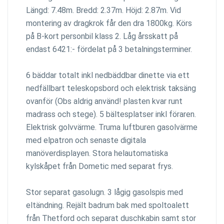
Längd: 7.48m. Bredd: 2.37m. Höjd: 2.87m. Vid
montering av dragkrok får den dra 1800kg. Körs
på B-kort personbil klass 2. Låg årsskatt på
endast 6421:- fördelat på 3 betalningsterminer.
6 bäddar totalt inkl nedbäddbar dinette via ett
nedfällbart teleskopsbord och elektrisk taksäng
ovanför (Obs aldrig använd! plasten kvar runt
madrass och stege). 5 bältesplatser inkl föraren.
Elektrisk golvvärme. Truma luftburen gasolvärme
med elpatron och senaste digitala
manöverdisplayen. Stora helautomatiska
kylskåpet från Dometic med separat frys.
Stor separat gasolugn. 3 lågig gasolspis med
eltändning. Rejält badrum bak med spoltoalett
från Thetford och separat duschkabin samt stor