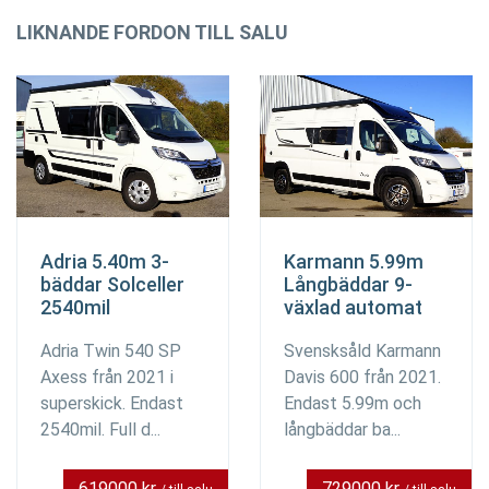
LIKNANDE FORDON TILL SALU
Adria 5.40m 3-
Karmann 5.99m
bäddar Solceller
Långbäddar 9-
2540mil
växlad automat
Adria Twin 540 SP
Svensksåld Karmann
Axess från 2021 i
Davis 600 från 2021.
superskick. Endast
Endast 5.99m och
2540mil. Full d...
långbäddar ba...
619000 kr
729000 kr