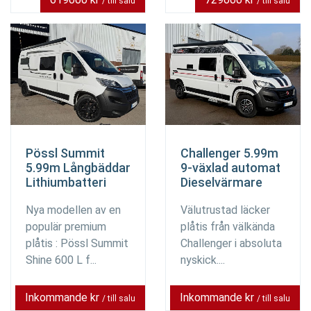
/ till salu
/ till salu
Pössl Summit
Challenger 5.99m
5.99m Långbäddar
9-växlad automat
Lithiumbatteri
Dieselvärmare
Nya modellen av en
Välutrustad läcker
populär premium
plåtis från välkända
plåtis : Pössl Summit
Challenger i absoluta
Shine 600 L f...
nyskick....
Inkommande kr
Inkommande kr
/ till salu
/ till salu