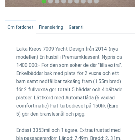
Om fordonet
Finansiering
Garanti
Laika Kreos 7009 Yacht Design från 2014. (nya
modellen) En husbil i Premiumklassen!. Nypris ca
1400 000:- För den som söker de där "lilla extra".
Enkelbäddar bak med plats för 2 vuxna och ett
barn samt nedfällbar taksäng fram (1.55m bred)
för 2 fullvuxna ger totalt 5 bäddar och 4 bältade
platser. Lättkörd med Automatlåda (6 växlad
comfortmatic) Fiat turbodiesel på 150hk (Euro
5) gör den bränslesnål och pigg.
Endast 3353mil och 1 ägare. Extrautrustad med
bla passagerardörr. Längd: 7.49m. Bredd: 2, 31m.